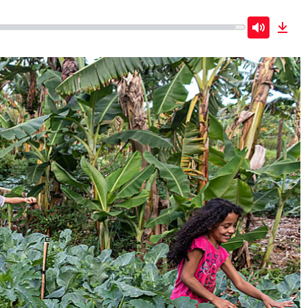
Mute
Dow