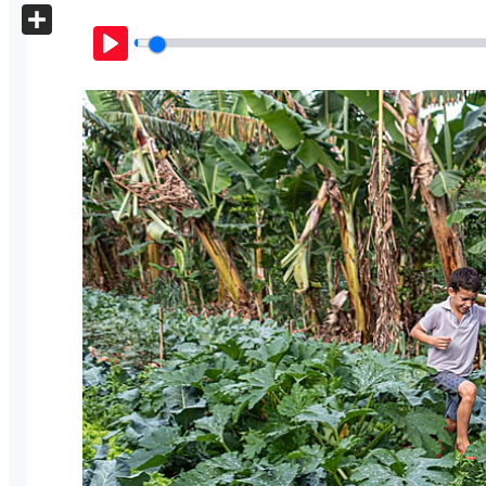
X
Share
Play