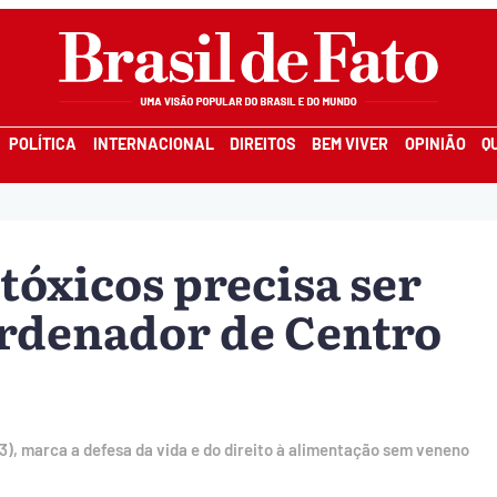
POLÍTICA
INTERNACIONAL
DIREITOS
BEM VIVER
OPINIÃO
Q
óxicos precisa ser
oordenador de Centro
), marca a defesa da vida e do direito à alimentação sem veneno