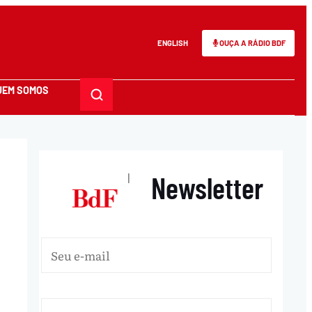
ENGLISH
OUÇA A RÁDIO BDF
UEM SOMOS
Newsletter
|