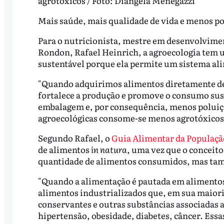
agrotóxicos / Foto: Diangela Menegazzi
Mais saúde, mais qualidade de vida e menos p
Para o nutricionista, mestre em desenvolvime
Rondon, Rafael Heinrich, a agroecologia tem 
sustentável porque ela permite um sistema al
"Quando adquirimos alimentos diretamente de a
fortalece a produção e promove o consumo su
embalagem e, por consequência, menos poluiçã
agroecológicas consome-se menos agrotóxicos. Is
Segundo Rafael, o
Guia Alimentar da População
de alimentos
in natura
, uma vez que o conceito
quantidade de alimentos consumidos, mas tam
"Quando a alimentação é pautada em alimento
alimentos industrializados que, em sua maioria
conservantes e outras substâncias associadas 
hipertensão, obesidade, diabetes, câncer. Ess