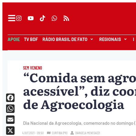
APOIE
TV BDF
RÁDIO BRASIL DE FATO
REGIONAIS
I
SEM VENENO
“Comida sem agrot
acessível”, diz c
de Agroecologia
Facebook
WhatsApp
Dia Nacional da Agroecologia, comemorado no domingo (3
Email
4.OUT.2021 - 09:50
CURITIBA (PR)
DIANGELA MENEGAZZI