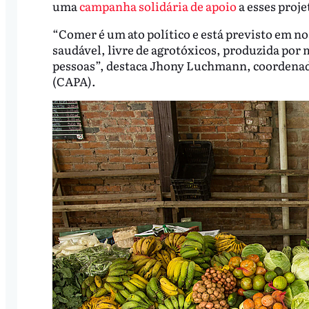
uma
campanha solidária de apoio
a esses proje
“Comer é um ato político e está previsto em no
saudável, livre de agrotóxicos, produzida por m
pessoas”, destaca Jhony Luchmann, coordenad
(CAPA).