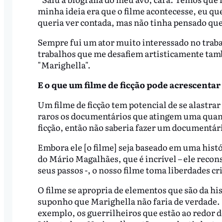
minha ideia era que o filme acontecesse, eu qu
queria ver contada, mas não tinha pensado que e
Sempre fui um ator muito interessado no trab
trabalhos que me desafiem artisticamente també
"Marighella".
E o que um filme de ficção pode acrescentar
Um filme de ficção tem potencial de se alastra
raros os documentários que atingem uma quant
ficção, então não saberia fazer um documentári
Embora ele [o filme] seja baseado em uma hist
do Mário Magalhães, que é incrível – ele recons
seus passos -, o nosso filme toma liberdades cr
O filme se apropria de elementos que são da his
suponho que Marighella não faria de verdade. P
exemplo, os guerrilheiros que estão ao redor d