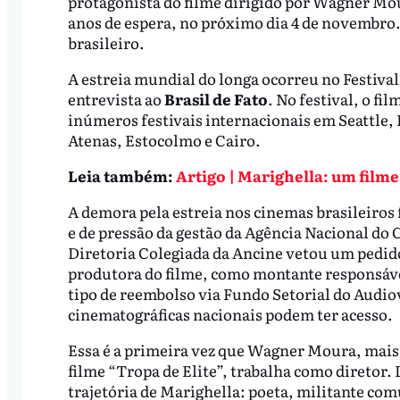
protagonista do filme dirigido por Wagner Mou
anos de espera, no próximo dia 4 de novembro. 
brasileiro.
A estreia mundial do longa ocorreu no Festival 
entrevista ao
Brasil de Fato
. No festival, o fi
inúmeros festivais internacionais em Seattle
Atenas, Estocolmo e Cairo.
Leia também:
Artigo | Marighella: um filme
A demora pela estreia nos cinemas brasileiros
e de pressão da gestão da Agência Nacional do
Diretoria Colegiada da Ancine vetou um pedido
produtora do filme, como montante responsáve
tipo de reembolso via Fundo Setorial do Audiov
cinematográficas nacionais podem ter acesso.
Essa é a primeira vez que Wagner Moura, mais
filme “Tropa de Elite”, trabalha como diretor.
trajetória de Marighella: poeta, militante co