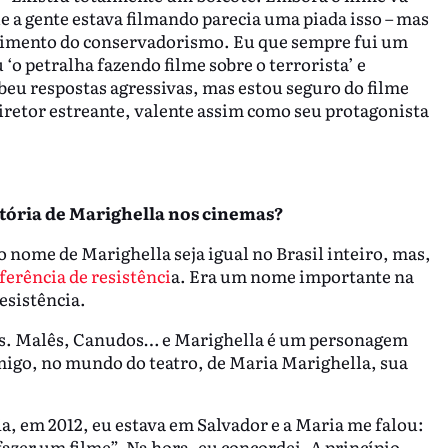
 a gente estava filmando parecia uma piada isso – mas
scimento do conservadorismo. Eu que sempre fui um
 ‘o petralha fazendo filme sobre o terrorista’ e
ebeu respostas agressivas, mas estou seguro do filme
 diretor estreante, valente assim como seu protagonista
istória de Marighella nos cinemas?
 nome de Marighella seja igual no Brasil inteiro, mas,
ferência de resistênci
a. Era um nome importante na
esistência.
res. Malês, Canudos… e Marighella é um personagem
igo, no mundo do teatro, de Maria Marighella, sua
, em 2012, eu estava em Salvador e a Maria me falou:
fazer um filme”. Na hora, eu concordei. A princípio,