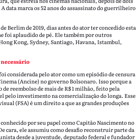
ra, que estreia nos cinemas nacionais, depois de dois
A data marca os 52 anos do assassinato do guerrilheiro
de Berlim de 2019, dias antes do ator ter concedido esta
lme foi aplaudido de pé. Ele também por outros
, Hong Kong, Sydney, Santiago, Havana, Istambul,
 necessário
 foi considerada pelo ator como um episódio de censura
 Cinema (Ancine) no governo Bolsonaro. Isso porque a
 de reembolso de mais de R$ 1 milhão, feito pela
l pelo investimento na comercialização do longa. Esse
isual (FSA) é um direito a que as grandes produções
 conhecido por seu papel como Capitão Nascimento no
 De cara, ele assumiu como desafio reconstruir parte da
munista desde a juventude, deputado federal e fundador