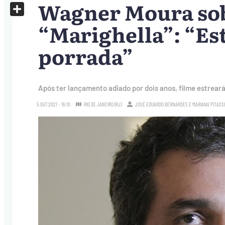
Wagner Moura sob
X
Share
“Marighella”: “Es
porrada”
Após ter lançamento adiado por dois anos, filme estrear
5.OUT.2021 - 16:10
RIO DE JANEIRO (RJ)
JOSÉ EDUARDO BERNARDES
E
MARIANA PITASS