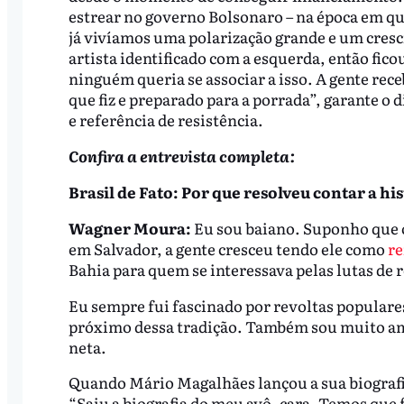
estrear no governo Bolsonaro – na época em que
já vivíamos uma polarização grande e um cre
artista identificado com a esquerda, então ficou
ninguém queria se associar a isso. A gente rec
que fiz e preparado para a porrada”, garante o
e referência de resistência.
Confira a entrevista completa:
Brasil de Fato: Por que resolveu contar a h
Wagner Moura:
Eu sou baiano. Suponho que o
em Salvador, a gente cresceu tendo ele como
re
Bahia para quem se interessava pelas lutas de r
Eu sempre fui fascinado por revoltas popula
próximo dessa tradição. Também sou muito am
neta.
Quando Mário Magalhães lançou a sua biografia
“Saiu a biografia do meu avô, cara. Temos que 