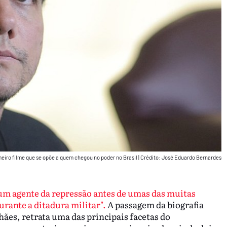
meiro filme que se opõe a quem chegou no poder no Brasil
|
Crédito: José Eduardo Bernardes
 um agente da repressão antes de umas das muitas
urante a ditadura militar".
A passagem da biografia
hães, retrata uma das principais facetas do