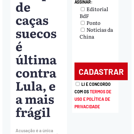
de
ASSINAR:
Editorial
caças
BdF
Ponto
suecos
Notícias da
China
é
última
contra
Lula, e
LI E CONCORDO
COM OS
TERMOS DE
a mais
USO E POLÍTICA DE
frágil
PRIVACIDADE
Acusação é a única