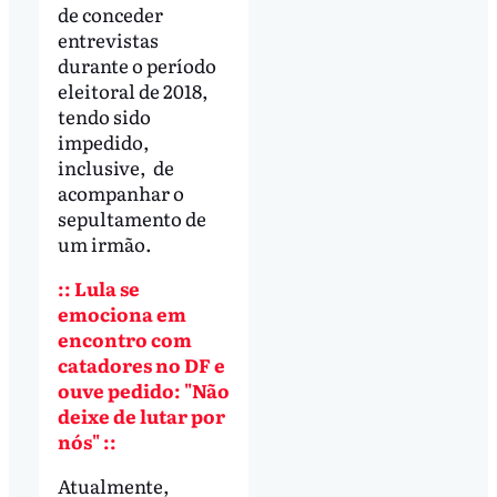
de conceder
entrevistas
durante o período
eleitoral de 2018,
tendo sido
impedido,
inclusive, de
acompanhar o
sepultamento de
um irmão.
:: Lula se
emociona em
encontro com
catadores no DF e
ouve pedido: "Não
deixe de lutar por
nós" ::
Atualmente,