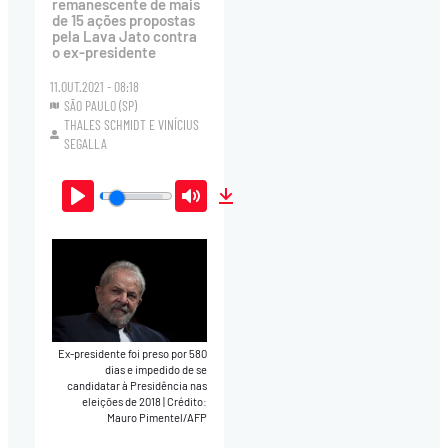
remanescente de mais
de 15 ações propostas
pela Lava Jato contra
o ex-presidente
11.OUT.2021 - 08:18
SÃO PAULO (SP)
THALES SCHMIDT
E
VINÍCIUS
SEGALLA
Play
Mute
Download
Ex-presidente foi preso por 580
dias e impedido de se
candidatar à Presidência nas
eleições de 2018
|
Crédito:
Mauro Pimentel/AFP