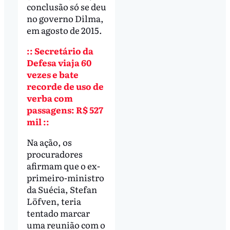
conclusão só se deu
no governo Dilma,
em agosto de 2015.
:: Secretário da
Defesa viaja 60
vezes e bate
recorde de uso de
verba com
passagens: R$ 527
mil ::
Na ação, os
procuradores
afirmam que o ex-
primeiro-ministro
da Suécia, Stefan
Löfven, teria
tentado marcar
uma reunião com o