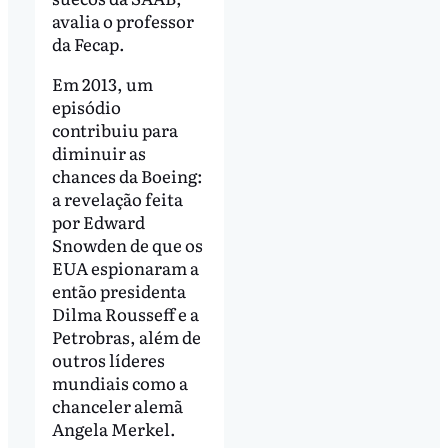
avalia o professor
da Fecap.
Em 2013, um
episódio
contribuiu para
diminuir as
chances da Boeing:
a revelação feita
por Edward
Snowden de que os
EUA espionaram a
então presidenta
Dilma Rousseff e a
Petrobras, além de
outros líderes
mundiais como a
chanceler alemã
Angela Merkel.