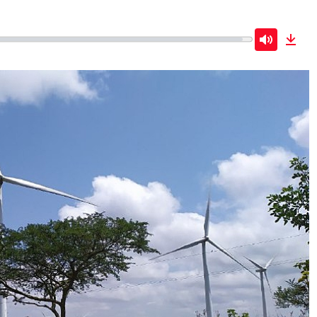
Mute
Dow