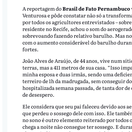
A reportagem do
Brasil de Fato Pernambuco
Venturosa e pôde constatar não só a transform
por todos os agricultores entrevistados – sobr
residente no Recife, achou o som do aerogera
sobrevoando fazendo relativo barulho. Mas no c
com o aumento considerável do barulho durant
fortes.
João Alves de Araújo, de 44 anos, vive num sí
terras, mas a 411 metros de sua casa. “Isso im
minha esposa e duas irmãs, sendo uma defici
terreiro de 1h da madrugada, sem conseguir do
hospitalizada semana passada, de tanta dor de 
de desespero.
Ele considera que seu pai faleceu devido aos 
que perdeu o sossego dele com isso. Ele também
no sono é outro elemento reiterado por todos o
chega a noite não consegue ter sossego. E duran