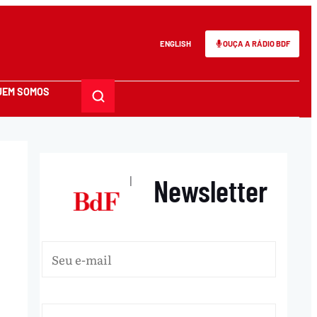
ENGLISH
OUÇA A RÁDIO BDF
UEM SOMOS
Newsletter
|