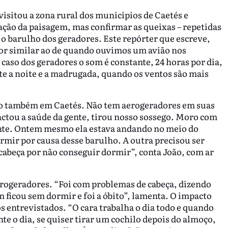
visitou a zona rural dos municípios de Caetés e
ação da paisagem, mas confirmar as queixas – repetidas
e o barulho dos geradores. Este repórter que escreve,
dor similar ao de quando ouvimos um avião nos
aso dos geradores o som é constante, 24 horas por dia,
e a noite e a madrugada, quando os ventos são mais
tio também em Caetés. Não tem aerogeradores em suas
pactou a saúde da gente, tirou nosso sossego. Moro com
ente. Ontem mesmo ela estava andando no meio do
rmir por causa desse barulho. A outra precisou ser
cabeça por não conseguir dormir”, conta João, com ar
aerogeradores. “Foi com problemas de cabeça, dizendo
 ficou sem dormir e foi a óbito”, lamenta. O impacto
s entrevistados. “O cara trabalha o dia todo e quando
te o dia, se quiser tirar um cochilo depois do almoço,