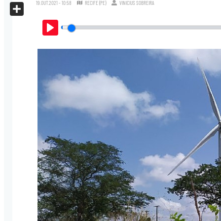
X
19.OUT.2021 - 10:58
RECIFE (PE)
VINICIUS SOBREIRA
Share
Play