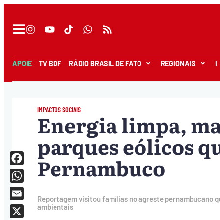
APOIE
TV BDF
RÁDIO BRASIL DE FATO
REGIONAIS
I
IMPACTOS SOCIAIS
Energia limpa, ma
parques eólicos q
Pernambuco
Facebook
WhatsApp
Reportagem visitou famílias no agreste pernambucano qu
Email
ambientais