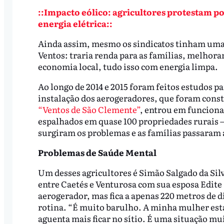
::Impacto eólico: agricultores protestam 
energia elétrica::
Ainda assim, mesmo os sindicatos tinham uma v
Ventos: traria renda para as famílias, melhor
economia local, tudo isso com energia limpa.
Ao longo de 2014 e 2015 foram feitos estudos p
instalação dos aerogeradores, que foram constr
“Ventos de São Clemente”
, entrou em funcion
espalhados em quase 100 propriedades rurais 
surgiram os problemas e as famílias passaram a
Problemas de Saúde Mental
Um desses agricultores é Simão Salgado da Silva
entre Caetés e Venturosa com sua esposa Edite
aerogerador, mas fica a apenas 220 metros de 
rotina. “É muito barulho. A minha mulher est
aguenta mais ficar no sítio. É uma situação muit