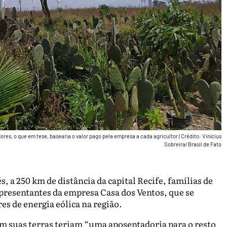
res, o que em tese, basearia o valor pago pela empresa a cada agricultor
|
Crédito: Vinícius
Sobreira/Brasil de Fato
 a 250 km de distância da capital Recife, famílias de
epresentantes da empresa Casa dos Ventos, que se
es de energia eólica na região.
m suas terras teriam “uma aposentadoria para o resto