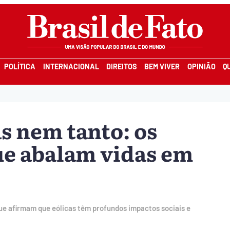
POLÍTICA
INTERNACIONAL
DIREITOS
BEM VIVER
OPINIÃO
Q
s nem tanto: os
ue abalam vidas em
e afirmam que eólicas têm profundos impactos sociais e