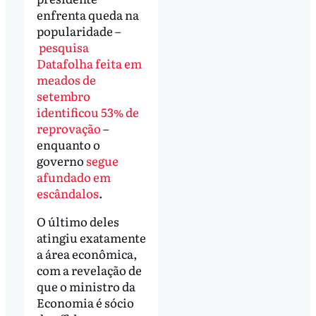
enfrenta queda na
popularidade –
pesquisa
Datafolha feita em
meados de
setembro
identificou 53% de
reprovação
–
enquanto o
governo
segue
afundado em
escândalos
.
O último deles
atingiu exatamente
a área econômica,
com a revelação de
que o ministro da
Economia é sócio