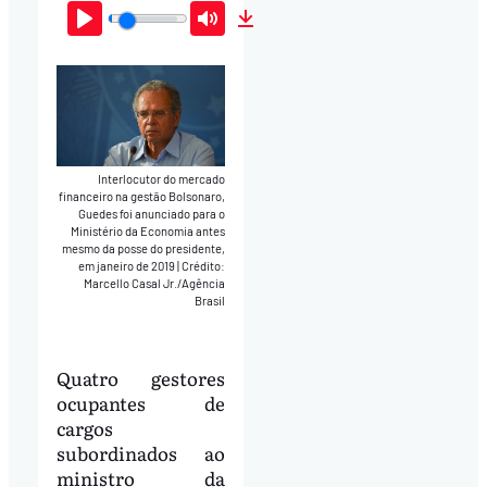
Play
Mute
Download
Interlocutor do mercado
financeiro na gestão Bolsonaro,
Guedes foi anunciado para o
Ministério da Economia antes
mesmo da posse do presidente,
em janeiro de 2019
|
Crédito:
Marcello Casal Jr./Agência
Brasil
Quatro gestores
ocupantes de
cargos
subordinados ao
ministro da