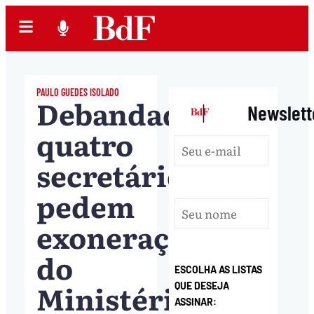
PAULO GUEDES ISOLADO
Debandada:
|
Newslett
quatro
secretários
pedem
exoneração
do
ESCOLHA AS LISTAS
Ministério
QUE DESEJA
ASSINAR: