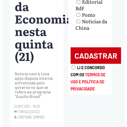
da
Editorial
BdF
Economia
Ponto
Notícias da
nesta
China
quinta
(21)
LI E CONCORDO
Notícia vem à tona
COM OS
TERMOS DE
após disputa interna
USO E POLÍTICA DE
enfrentada pelo
governo no que se
PRIVACIDADE
refere ao programa
“Auxílio Brasil”
21.OUT.2021 - 19:39
FORTALEZA (CE)
CRISTIANE SAMPAIO