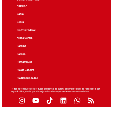
OPINIÃO
Bahia
Ceará
Distrito Federal
Minas Gerais
Paraíba
Paraná
Pernambuco
Rio de Janeiro
Rio Grande do Sul
Todos os conteúdos de produção exclusiva e de autoria editorial do Brasil de Fato podem ser
reproduzidos, desde que não sejam alterados e que se deem os devidos créditos.