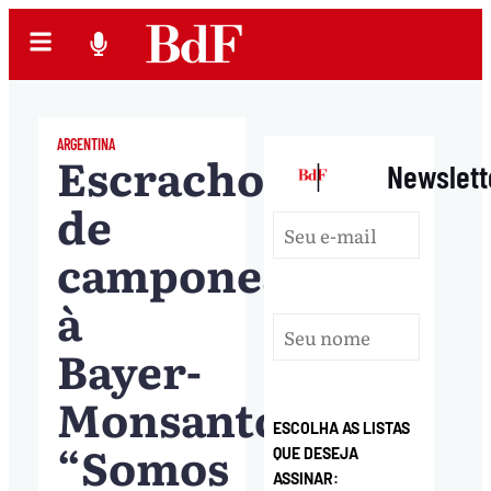
ARGENTINA
Escracho
|
Newslett
de
camponesas
à
Bayer-
Monsanto:
ESCOLHA AS LISTAS
“Somos
QUE DESEJA
ASSINAR: