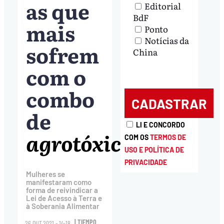
as que
Editorial
BdF
mais
Ponto
Notícias da
sofrem
China
com o
combo
de
LI E CONCORDO
agrotóxicos
“
COM OS
TERMOS DE
USO E POLÍTICA DE
PRIVACIDADE
Mulheres se
manifestaram como
forma de reivindicar a
Lei de Acesso à Terra e
à Soberania Alimentar
| TIEMPO
26.OUT.2021 - 14:18