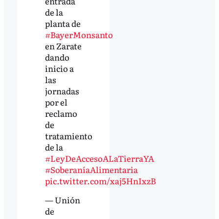
entrada
de la
planta de
#BayerMonsanto
en Zarate
dando
inicio a
las
jornadas
por el
reclamo
de
tratamiento
de la
#LeyDeAccesoALaTierraYA
#SoberaníaAlimentaria
pic.twitter.com/xaj5HnIxzB
— Unión
de