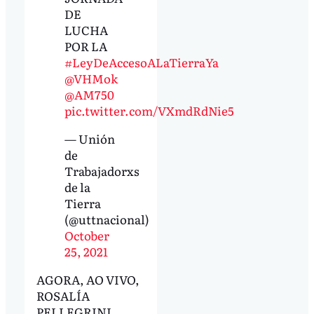
DE
LUCHA
POR LA
#LeyDeAccesoALaTierraYa
@VHMok
@AM750
pic.twitter.com/VXmdRdNie5
— Unión
de
Trabajadorxs
de la
Tierra
(@uttnacional)
October
25, 2021
AGORA, AO VIVO,
ROSALÍA
PELLEGRINI