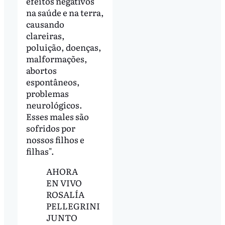
efeitos negativos
na saúde e na terra,
causando
clareiras,
poluição, doenças,
malformações,
abortos
espontâneos,
problemas
neurológicos.
Esses males são
sofridos por
nossos filhos e
filhas".
AHORA
EN VIVO
ROSALÍA
PELLEGRINI
JUNTO