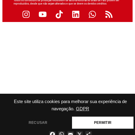
Todos os conteúdos de produção exclusiva e de autoria editorial do Brasil de Fato podem ser
reproduzidos, desde que não sejam alterados e que se deem os devidos créditos.
Este site utiliza cookies para melhorar sua experiência de
navegação.
GDPR
RECUSAR
PERMITIR
Facebook
WhatsApp
Email
X
Share