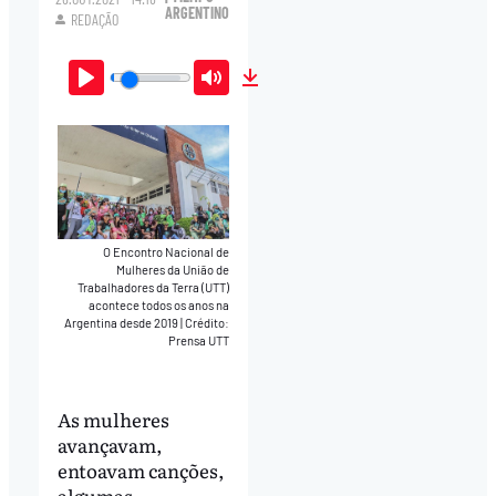
ARGENTINO
REDAÇÃO
Play
Mute
Download
O Encontro Nacional de
Mulheres da União de
Trabalhadores da Terra (UTT)
acontece todos os anos na
Argentina desde 2019
|
Crédito:
Prensa UTT
As mulheres
avançavam,
entoavam canções,
algumas