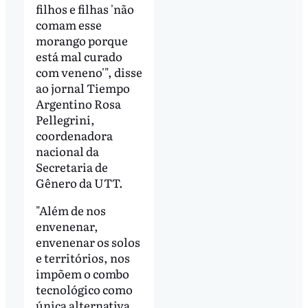
filhos e filhas 'não
comam esse
morango porque
está mal curado
com veneno'", disse
ao jornal Tiempo
Argentino Rosa
Pellegrini,
coordenadora
nacional da
Secretaria de
Gênero da UTT.
"Além de nos
envenenar,
envenenar os solos
e territórios, nos
impõem o combo
tecnológico como
única alternativa