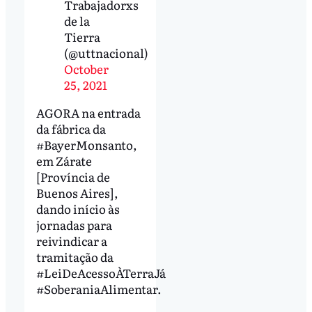
Trabajadorxs
de la
Tierra
(@uttnacional)
October
25, 2021
AGORA na entrada
da fábrica da
#BayerMonsanto,
em Zárate
[Província de
Buenos Aires],
dando início às
jornadas para
reivindicar a
tramitação da
#LeiDeAcessoÀTerraJá
#SoberaniaAlimentar.