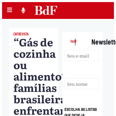
ENTREVISTA
“Gás de
|
Newslett
cozinha
ou
alimento?”:
famílias
brasileiras
enfrentam
ESCOLHA AS LISTAS
QUE DESEJA