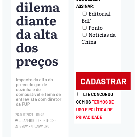
dilema
ASSINAR:
Editorial
diante
BdF
Ponto
da alta
Notícias da
dos
China
preços
Impacto da alta do
preço do gás de
cozinha e do
combustível é tema de
LI E CONCORDO
entrevista com diretor
COM OS
TERMOS DE
da FUP
USO E POLÍTICA DE
26.OUT.2021 - 09:29
PRIVACIDADE
JUAZEIRO DO NORTE (CE)
GEOVANNI CARVALHO