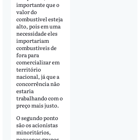
importante que o
valor do
combustível esteja
alto, pois em uma
necessidade eles
importariam
combustíveis de
fora para
comercializar em
território
nacional, já que a
concorrência não
estaria
trabalhando com o
preço mais justo.
O segundo ponto
são os acionistas
minoritários,
pequenos grupos