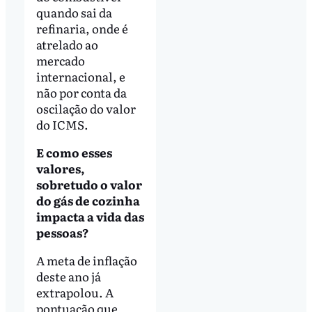
quando sai da
refinaria, onde é
atrelado ao
mercado
internacional, e
não por conta da
oscilação do valor
do ICMS.
E como esses
valores,
sobretudo o valor
do gás de cozinha
impacta a vida das
pessoas?
A meta de inflação
deste ano já
extrapolou. A
pontuação que