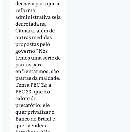
decisiva para que a
reforma
administrativa seja
derrotada na
Câmara, além de
outras medidas
propostas pelo
governo “Nós
temos uma série de
pautas para
enfrentarmos, são
pautas da maldade.
Tem a PEC 32; a
PEC 23, que é o
calote do
precatório; ele
quer privatizar o
Banco do Brasil e
quer vender a
Petrobras. Nós