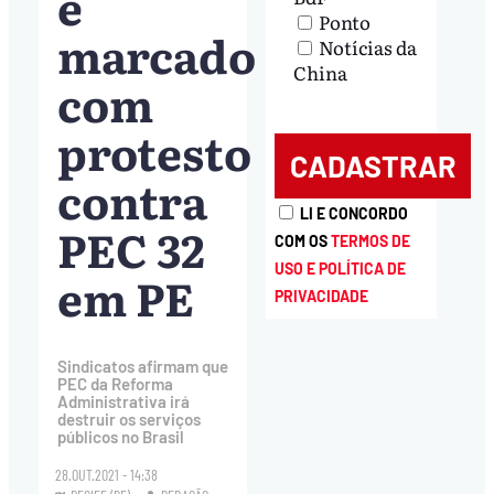
é
Ponto
marcado
Notícias da
China
com
protesto
contra
LI E CONCORDO
PEC 32
COM OS
TERMOS DE
USO E POLÍTICA DE
em PE
PRIVACIDADE
Sindicatos afirmam que
PEC da Reforma
Administrativa irá
destruir os serviços
públicos no Brasil
28.OUT.2021 - 14:38