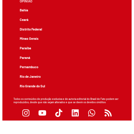
OPINIÃO
Bahia
Ceará
Distrito Federal
Minas Gerais
Paraíba
Paraná
Pernambuco
Rio de Janeiro
Rio Grande do Sul
Todos os conteúdos de produção exclusiva e de autoria editorial do Brasil de Fato podem ser
reproduzidos, desde que não sejam alterados e que se deem os devidos créditos.