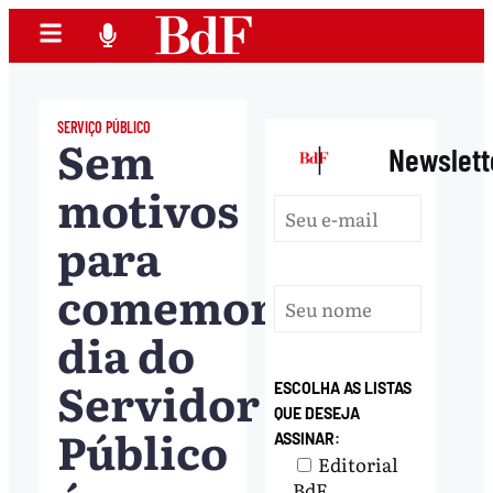
SERVIÇO PÚBLICO
Sem
|
Newslett
motivos
para
comemorar,
dia do
Servidor
ESCOLHA AS LISTAS
QUE DESEJA
Público
ASSINAR:
Editorial
BdF