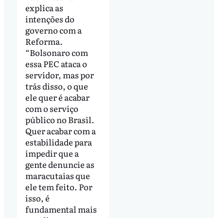
explica as
intenções do
governo com a
Reforma.
“Bolsonaro com
essa PEC ataca o
servidor, mas por
trás disso, o que
ele quer é acabar
com o serviço
público no Brasil.
Quer acabar com a
estabilidade para
impedir que a
gente denuncie as
maracutaias que
ele tem feito. Por
isso, é
fundamental mais