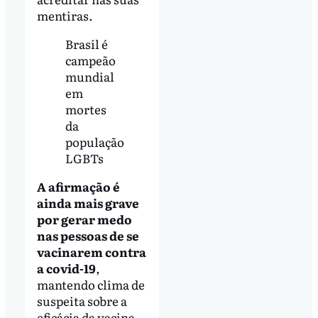
mentiras.
Brasil é
campeão
mundial
em
mortes
da
população
LGBTs
A afirmação é
ainda mais grave
por gerar medo
nas pessoas de se
vacinarem contra
a covid-19
,
mantendo clima de
suspeita sobre a
eficácia da vacina.