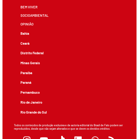
BEM VIVER
SOCIOAMBIENTAL
OPINIÃO
Bahia
Ceará
Distrito Federal
Minas Gerais
Paraíba
Paraná
Pernambuco
Rio de Janeiro
Rio Grande do Sul
Todos os conteúdos de produção exclusiva e de autoria editorial do Brasil de Fato podem ser
reproduzidos, desde que não sejam alterados e que se deem os devidos créditos.