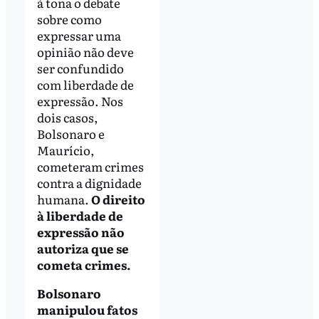
à tona o debate
sobre como
expressar uma
opinião não deve
ser confundido
com liberdade de
expressão. Nos
dois casos,
Bolsonaro e
Maurício,
cometeram crimes
contra a dignidade
humana.
O direito
à liberdade de
expressão não
autoriza que se
cometa crimes.
Bolsonaro
manipulou fatos