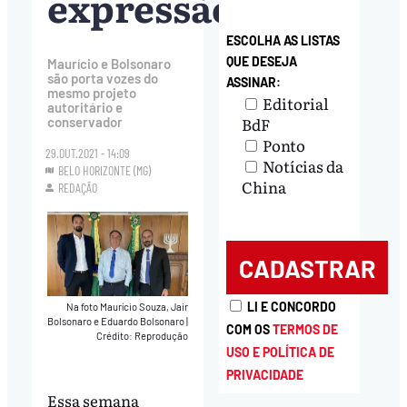
expressão
ESCOLHA AS LISTAS
QUE DESEJA
Maurício e Bolsonaro
são porta vozes do
ASSINAR:
mesmo projeto
Editorial
autoritário e
BdF
conservador
Ponto
29.OUT.2021 - 14:09
Notícias da
BELO HORIZONTE (MG)
China
REDAÇÃO
LI E CONCORDO
Na foto Maurício Souza, Jair
Bolsonaro e Eduardo Bolsonaro
|
COM OS
TERMOS DE
Crédito: Reprodução
USO E POLÍTICA DE
PRIVACIDADE
Essa semana