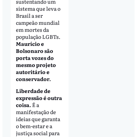
sustentando um
sistema que leva o
Brasil a ser
campeão mundial
em mortes da
população LGBTs.
Maurício e
Bolsonaro são
porta vozes do
mesmo projeto
autoritário e
conservador.
Liberdade de
expressão é outra
coisa.
É a
manifestação de
ideias que garanta
o bem-estar e a
justiça social para