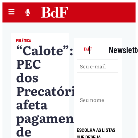
POLÊMICA
“Calote”:
|
Newslett
PEC
dos
Precatórios
afeta
pagamento
de
ESCOLHA AS LISTAS
QUE DESEJA