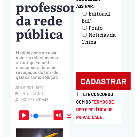
professores
ASSINAR:
Editorial
da rede
BdF
Ponto
pública
Notícias da
China
Medida pode atrasar
valores relacionados
ao antigo Fundef;
economista defende
revogação do teto de
gastos como solução
30.OUT.2021 - 01:10
FORTALEZA (CE)
LI E CONCORDO
CRISTIANE SAMPAIO
COM OS
TERMOS DE
USO E POLÍTICA DE
PRIVACIDADE
Play
Mute
Download