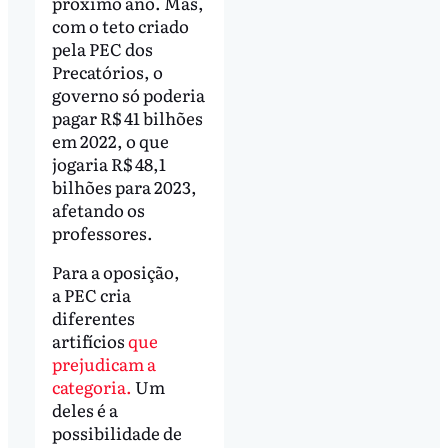
próximo ano. Mas,
com o teto criado
pela PEC dos
Precatórios, o
governo só poderia
pagar R$ 41 bilhões
em 2022, o que
jogaria R$ 48,1
bilhões para 2023,
afetando os
professores.
Para a oposição,
a PEC cria
diferentes
artifícios
que
prejudicam a
categoria.
Um
deles é a
possibilidade de