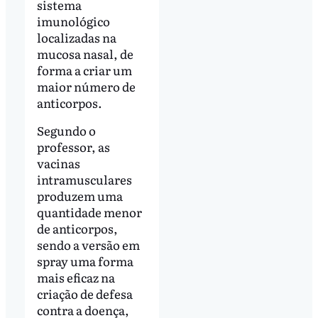
sistema
imunológico
localizadas na
mucosa nasal, de
forma a criar um
maior número de
anticorpos.
Segundo o
professor, as
vacinas
intramusculares
produzem uma
quantidade menor
de anticorpos,
sendo a versão em
spray uma forma
mais eficaz na
criação de defesa
contra a doença,