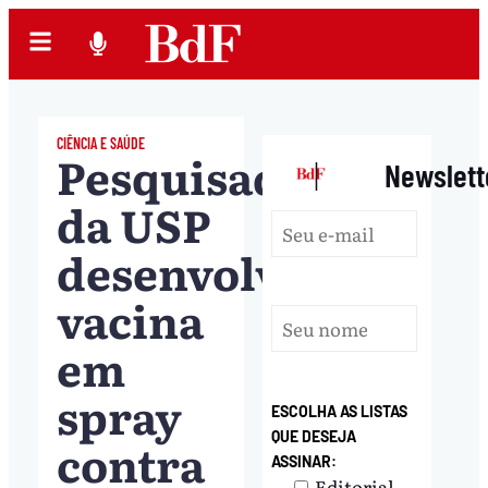
CIÊNCIA E SAÚDE
Pesquisadores
|
Newslett
da USP
desenvolvem
vacina
em
spray
ESCOLHA AS LISTAS
QUE DESEJA
contra
ASSINAR:
Editorial