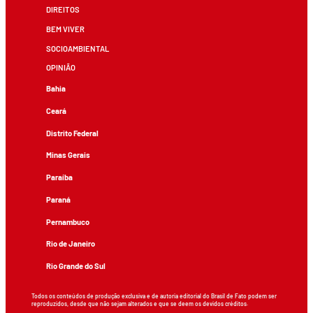
DIREITOS
BEM VIVER
SOCIOAMBIENTAL
OPINIÃO
Bahia
Ceará
Distrito Federal
Minas Gerais
Paraíba
Paraná
Pernambuco
Rio de Janeiro
Rio Grande do Sul
Todos os conteúdos de produção exclusiva e de autoria editorial do Brasil de Fato podem ser
reproduzidos, desde que não sejam alterados e que se deem os devidos créditos.