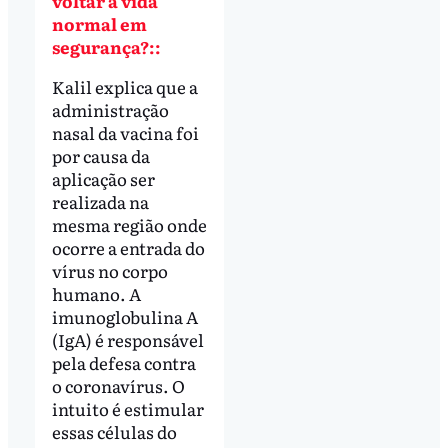
voltar à vida
normal em
segurança?::
Kalil explica que a
administração
nasal da vacina foi
por causa da
aplicação ser
realizada na
mesma região onde
ocorre a entrada do
vírus no corpo
humano. A
imunoglobulina A
(IgA) é responsável
pela defesa contra
o coronavírus. O
intuito é estimular
essas células do