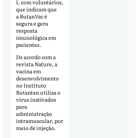
1, com voluntários,
que indicam que
a ButanVac é
segura e gera
resposta
imunológica em
pacientes.
De acordo com a
revista Nature, a
vacina em
desenvolvimento
no Instituto
Butantan utiliza o
vírus inativados
para
administração
intramuscular, por
meio de injeção.