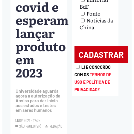
covid e
BdF
Ponto
esperam
Notícias da
China
lançar
produto
em
2023
LI E CONCORDO
COM OS
TERMOS DE
USO E POLÍTICA DE
PRIVACIDADE
Universidade aguarda
agora a autorização da
Anvisa para dar início
aos estudos e testes
em seres humanos
1.NOV.2021 - 17:25
SÃO PAULO (SP)
REDAÇÃO