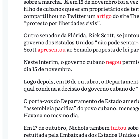
sobre a marcha. Já em 15 de novembro foi a vez
filho de cubanos que eram proprietários de ter
compartilhou no Twitter um
artigo
do site Th
“protesto por liberdades civis”.
Outro senador da Flórida, Rick Scott, se junt
governo dos Estados Unidos “não pode sentar-
Scott
apresentou
ao Senado proposta de lei pa
Neste ínterim, o governo cubano
negou
permis
dia 15 de novembro.
Logo depois, em 16 de outubro, o Departament
qual condena a decisão do governo cubano de “
O porta-voz do Departamento de Estado ameri
“assembleia pacífica” do povo cubano, mensa
Havana no mesmo dia.
Em 17 de outubro, Nichols também
tuitou
sobr
retuitada pela Embaixada dos Estados Unidos 