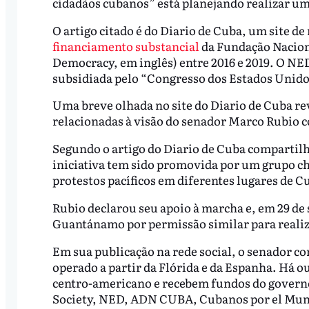
cidadãos cubanos” está planejando realizar u
O artigo citado é do Diario de Cuba, um site d
financiamento substancial
da Fundação Nacion
Democracy, em inglês) entre 2016 e 2019. O NED
subsidiada pelo “Congresso dos Estados Unid
Uma breve olhada no site do Diario de Cuba re
relacionadas à visão do senador Marco Rubio 
Segundo o artigo do Diario de Cuba compartil
iniciativa tem sido promovida por um grupo 
protestos pacíficos em diferentes lugares de C
Rubio declarou seu apoio à marcha e, em 29 de
Guantánamo por permissão similar para reali
Em sua publicação na rede social, o senador co
operado a partir da Flórida e da Espanha. Há o
centro-americano e recebem fundos do govern
Society, NED, ADN CUBA, Cubanos por el Mun