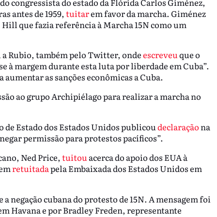
 do congressista do estado da Flórida Carlos Giménez,
ras antes de 1959,
tuitar
em favor da marcha. Giménez
e Hill que fazia referência à Marcha 15N como um
ou a Rubio, também pelo Twitter, onde
escreveu
que o
se à margem durante esta luta por liberdade em Cuba”.
ra aumentar as sanções econômicas a Cuba.
são ao grupo Archipiélago para realizar a marcha no
o de Estado dos Estados Unidos publicou
declaração
na
negar permissão para protestos pacíficos”.
cano, Ned Price,
tuitou
acerca do apoio dos EUA à
gem
retuitada
pela Embaixada dos Estados Unidos em
e a negação cubana do protesto de 15N. A mensagem foi
em Havana e por Bradley Freden, representante