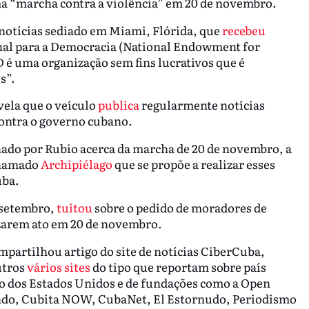
ma “marcha contra a violência” em 20 de novembro.
e notícias sediado em Miami, Flórida, que
recebeu
al para a Democracia (National Endowment for
 é uma organização sem fins lucrativos que é
os”.
vela que o veículo
publica
regularmente notícias
contra o governo cubano.
hado por Rubio acerca da marcha de 20 de novembro, a
chamado
Archipiélago
que se propõe a realizar esses
uba.
 setembro,
tuitou
sobre o pedido de moradores de
zarem ato em 20 de novembro.
mpartilhou artigo do site de notícias CiberCuba,
utros
vários sites
do tipo que reportam sobre país
o dos Estados Unidos e de fundações como a Open
do, Cubita NOW, CubaNet, El Estornudo, Periodismo