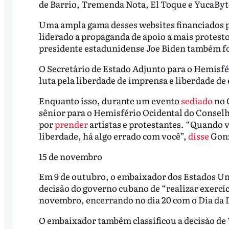
de Barrio, Tremenda Nota, El Toque e YucaByt
Uma ampla gama desses websites financiados p
liderado a propaganda de apoio a mais protesto
presidente estadunidense Joe Biden também fo
O Secretário de Estado Adjunto para o Hemisfé
luta pela liberdade de imprensa e liberdade d
Enquanto isso, durante um evento
sediado
no 
sênior para o Hemisfério Ocidental do Conselh
por
prender
artistas e protestantes. “Quando v
liberdade, há algo errado com você”,
disse
Gonz
15 de novembro
Em 9 de outubro, o embaixador dos Estados U
decisão do governo cubano de “realizar exercício
novembro, encerrando no dia 20 com o Dia da 
O embaixador também classificou a decisão de “