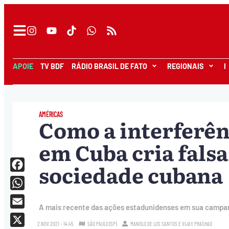
APOIE
TV BDF
RÁDIO BRASIL DE FATO
REGIONAIS
I
AMÉRICAS
Como a interferên
em Cuba cria fals
sociedade cubana
Facebook
WhatsApp
A mais recente das ações estadunidenses em sua campa
Email
2.NOV.2021 - 14:45
SÃO PAULO (SP)
MANOLO DE LOS SANTOS
E
VIJAY PRASHAD