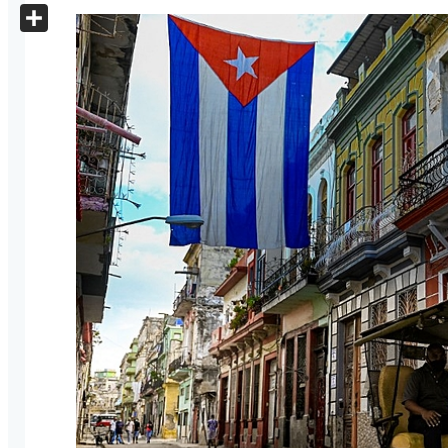
X
Share