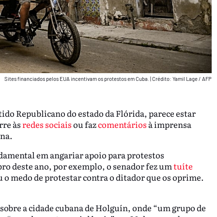
Sites financiados pelos EUA incentivam os protestos em Cuba.
|
Crédito: Yamil Lage / AFP
do Republicano do estado da Flórida, parece estar
rre às
redes sociais
ou faz
comentários
à imprensa
ana.
amental em angariar apoio para protestos
ro deste ano, por exemplo, o senador fez um
tuíte
o medo de protestar contra o ditador que os oprime.
sobre a cidade cubana de Holguín, onde “um grupo de