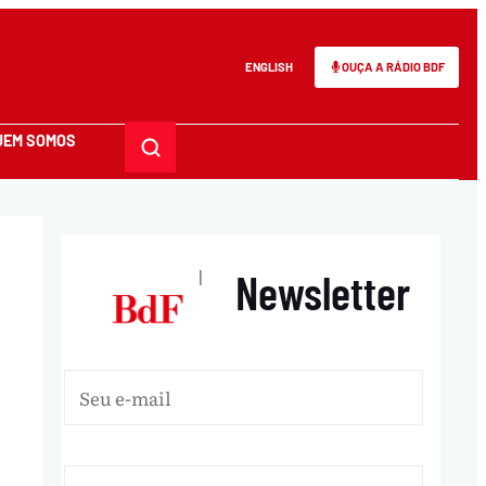
ENGLISH
OUÇA A RÁDIO BDF
UEM SOMOS
Newsletter
|