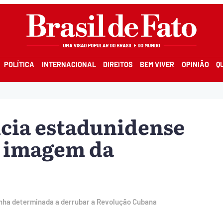
POLÍTICA
INTERNACIONAL
DIREITOS
BEM VIVER
OPINIÃO
Q
cia estadunidense
a imagem da
nha determinada a derrubar a Revolução Cubana