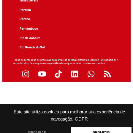
Minas Gerais
Paraíba
Paraná
Pernambuco
Rio de Janeiro
Rio Grande do Sul
Todos os conteúdos de produção exclusiva e de autoria editorial do Brasil de Fato podem ser
reproduzidos, desde que não sejam alterados e que se deem os devidos créditos.
Este site utiliza cookies para melhorar sua experiência de
navegação.
GDPR
RECUSAR
PERMITIR