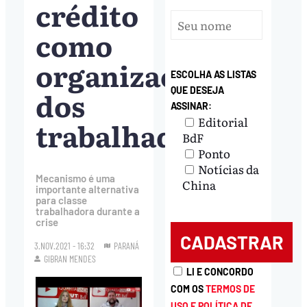
crédito
como
organização
ESCOLHA AS LISTAS
dos
QUE DESEJA
ASSINAR:
Editorial
trabalhadores
BdF
Ponto
Notícias da
Mecanismo é uma
China
importante alternativa
para classe
trabalhadora durante a
crise
3.NOV.2021 - 16:32
PARANÁ
GIBRAN MENDES
LI E CONCORDO
COM OS
TERMOS DE
USO E POLÍTICA DE