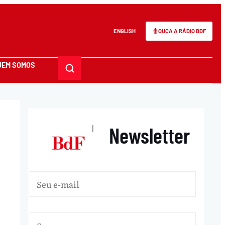
ENGLISH
OUÇA A RÁDIO BDF
UEM SOMOS
Newsletter
|