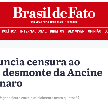
POLÍTICA
INTERNACIONAL
DIREITOS
BEM VIVER
OPINIÃO
Q
uncia censura ao
e desmonte da Ancine
onaro
 Wagner Moura estreia oficialmente nesta quinta (4)