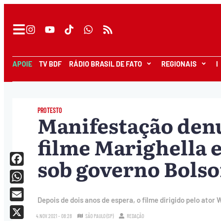
APOIE
TV BDF
RÁDIO BRASIL DE FATO
REGIONAIS
I
PROTESTO
Manifestação den
filme Marighella 
sob governo Bols
Facebook
WhatsApp
Depois de dois anos de espera, o filme dirigido pelo ator
Email
4.NOV.2021 - 08:28
SÃO PAULO (SP)
REDAÇÃO