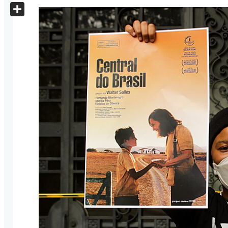
X
Share