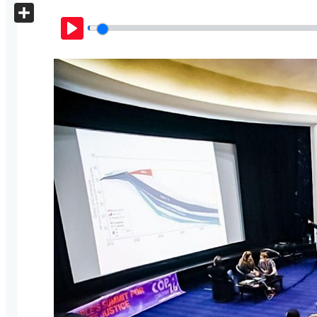
X
Share
Play