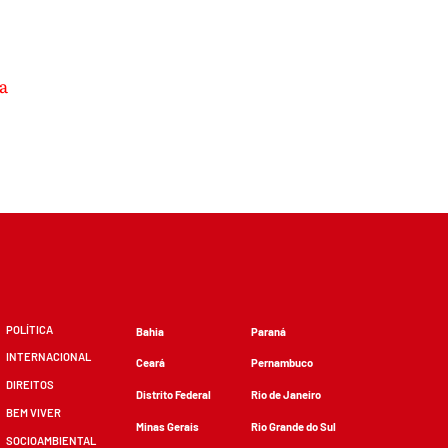
a
POLÍTICA
Bahia
Paraná
INTERNACIONAL
Ceará
Pernambuco
DIREITOS
Distrito Federal
Rio de Janeiro
BEM VIVER
Minas Gerais
Rio Grande do Sul
SOCIOAMBIENTAL