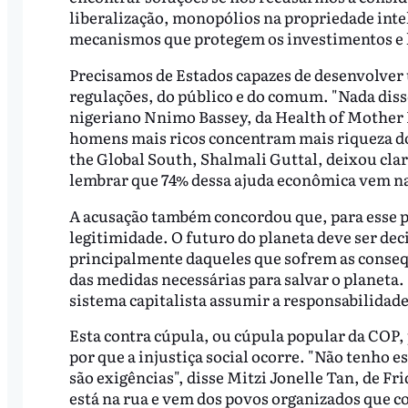
liberalização, monopólios na propriedade intele
mecanismos que protegem os investimentos e l
Precisamos de Estados capazes de desenvolver 
regulações, do público e do comum. "Nada disso
nigeriano Nnimo Bassey, da Health of Mother E
homens mais ricos concentram mais riqueza do 
the Global South, Shalmali Guttal, deixou claro
lembrar que 74% dessa ajuda econômica vem na
A acusação também concordou que, para esse 
legitimidade. O futuro do planeta deve ser de
principalmente daqueles que sofrem as consequ
das medidas necessárias para salvar o planeta
sistema capitalista assumir a responsabilidade
Esta contra cúpula, ou cúpula popular da COP, p
por que a injustiça social ocorre. "Não tenho 
são exigências", disse Mitzi Jonelle Tan, de Fr
está na rua e vem dos povos organizados que 