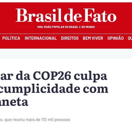
POLÍTICA
INTERNACIONAL
DIREITOS
BEM VIVER
OPINIÃO
Q
ar da COP26 culpa
 cumplicidade com
aneta
, que reuniu mais de 110 mil pessoas