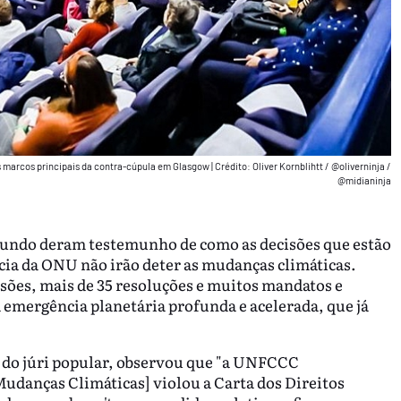
s marcos principais da contra-cúpula em Glasgow
|
Crédito: Oliver Kornblihtt / @oliverninja /
@midianinja
 mundo deram testemunho de como as decisões que estão
cia da ONU não irão deter as mudanças climáticas.
isões, mais de 35 resoluções e muitos mandatos e
emergência planetária profunda e acelerada, que já
e do júri popular, observou que "a UNFCCC
danças Climáticas] violou a Carta dos Direitos