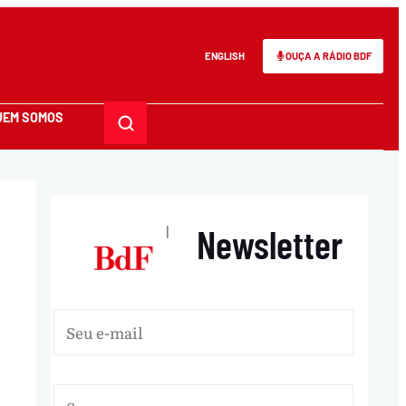
ENGLISH
OUÇA A RÁDIO BDF
UEM SOMOS
Newsletter
|