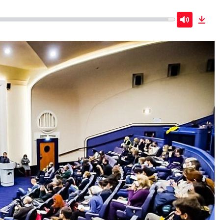
Mute
Dow