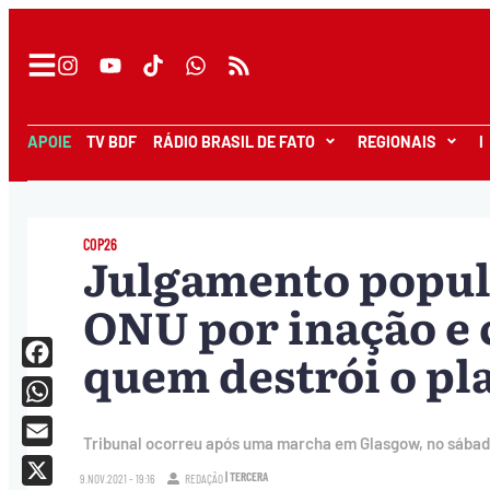
APOIE
TV BDF
RÁDIO BRASIL DE FATO
REGIONAIS
I
COP26
Julgamento popul
ONU por inação e
quem destrói o pl
Facebook
WhatsApp
Tribunal ocorreu após uma marcha em Glasgow, no sábado
Email
| TERCERA
9.NOV.2021 - 19:16
REDAÇÃO