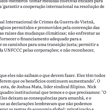
ados-membros 'tomar medidas coletivas eficazes para
a 'garantir a cooperação internacional na resolução de
al Internacional de Crimes da Guerra do Vietnã,
ógicos permitidos e promovidos pela convenção das
as raízes das mudanças climáticas; não enfrentar as
 fornecer o financiamento adequado para a
ir os caminhos para uma transição justa; permitir a
o da UNFCCC pelas corporações; e não reconhecer,
ue eles não saibam o que devem fazer. Eles têm todos
referem que os benefícios continuem aumentando". O
sta, de Joshua Mata, líder sindical filipino. Nick
quadro institucional que temos e o que precisamos: "O
Eles deixam as consequências para amanhã, e o
é que as declarações lembravam que não podemos
rar as regras da economia global: privatização e