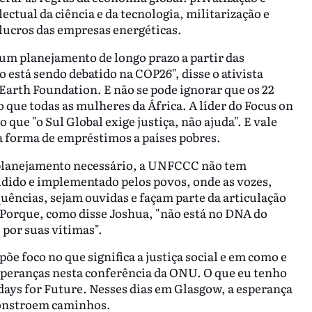
ctual da ciência e da tecnologia, militarização e
ucros das empresas energéticas.
um planejamento de longo prazo a partir das
 está sendo debatido na COP26", disse o ativista
arth Foundation. E não se pode ignorar que os 22
que todas as mulheres da África. A líder do Focus on
 que "o Sul Global exige justiça, não ajuda". E vale
 forma de empréstimos a países pobres.
planejamento necessário, a UNFCCC não tem
cidido e implementado pelos povos, onde as vozes,
ências, sejam ouvidas e façam parte da articulação
. Porque, como disse Joshua, "não está no DNA do
 por suas vítimas".
õe foco no que significa a justiça social e em como e
esperanças nesta conferência da ONU. O que eu tenho
idays for Future. Nesses dias em Glasgow, a esperança
constroem caminhos.