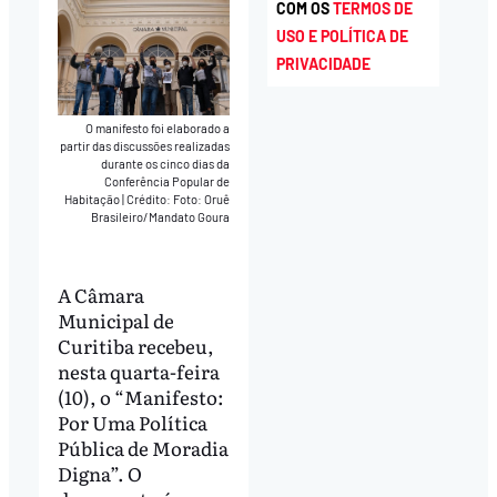
COM OS
TERMOS DE
USO E POLÍTICA DE
PRIVACIDADE
O manifesto foi elaborado a
partir das discussões realizadas
durante os cinco dias da
Conferência Popular de
Habitação
|
Crédito: Foto: Oruê
Brasileiro/Mandato Goura
A Câmara
Municipal de
Curitiba recebeu,
nesta quarta-feira
(10), o “Manifesto:
Por Uma Política
Pública de Moradia
Digna”. O