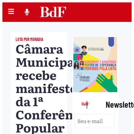
LUTA POR MORADIA
Câmara
Municipal
recebe
manifesto
da 1ª
|
Newslett
Conferência
Popular