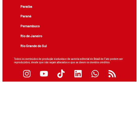
Paraíba
Paraná
Pernambuco
Rio de Janeiro
Rio Grande do Sul
Todos os conteúdos de produção exclusiva e de autoria editorial do Brasil de Fato podem ser
reproduzidos, desde que não sejam alterados e que se deem os devidos créditos.