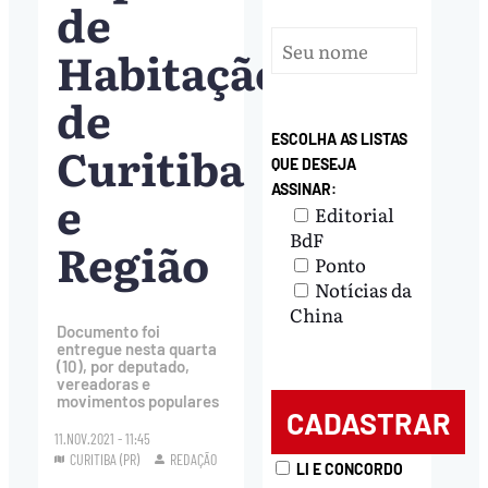
de
Habitação
de
ESCOLHA AS LISTAS
Curitiba
QUE DESEJA
ASSINAR:
e
Editorial
BdF
Região
Ponto
Notícias da
China
Documento foi
entregue nesta quarta
(10), por deputado,
vereadoras e
movimentos populares
11.NOV.2021 - 11:45
CURITIBA (PR)
REDAÇÃO
LI E CONCORDO