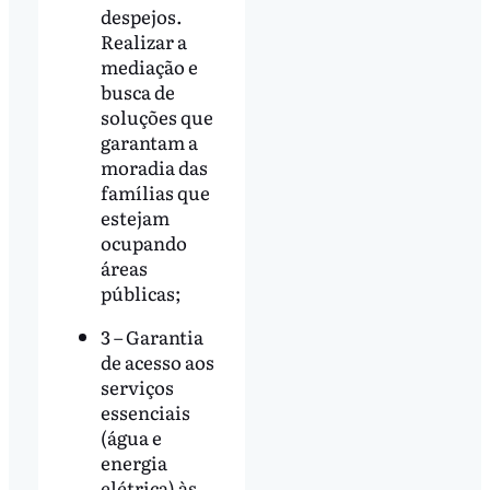
despejos.
Realizar a
mediação e
busca de
soluções que
garantam a
moradia das
famílias que
estejam
ocupando
áreas
públicas;
3 – Garantia
de acesso aos
serviços
essenciais
(água e
energia
elétrica) às