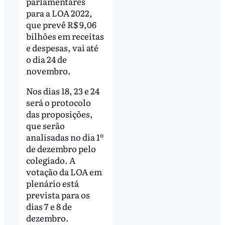
parlamentares
para a LOA 2022,
que prevê R$ 9,06
bilhões em receitas
e despesas, vai até
o dia 24 de
novembro.
Nos dias 18, 23 e 24
será o protocolo
das proposições,
que serão
analisadas no dia 1º
de dezembro pelo
colegiado. A
votação da LOA em
plenário está
prevista para os
dias 7 e 8 de
dezembro.