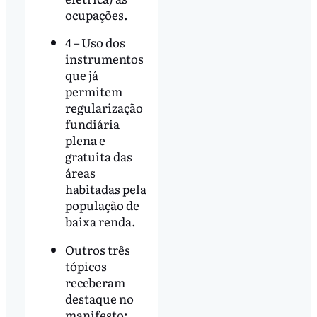
ocupações.
4 – Uso dos
instrumentos
que já
permitem
regularização
fundiária
plena e
gratuita das
áreas
habitadas pela
população de
baixa renda.
Outros três
tópicos
receberam
destaque no
manifesto: