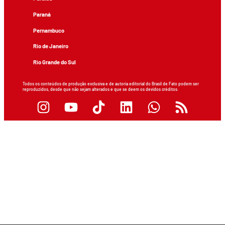
Paraná
Pernambuco
Rio de Janeiro
Rio Grande do Sul
Todos os conteúdos de produção exclusiva e de autoria editorial do Brasil de Fato podem ser
reproduzidos, desde que não sejam alterados e que se deem os devidos créditos.