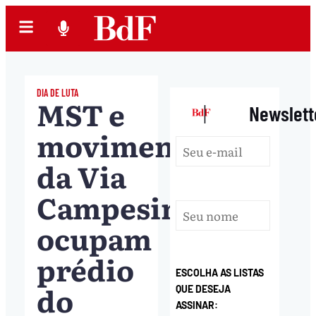
DIA DE LUTA
MST e
|
Newslett
movimentos
da Via
Campesina
ocupam
prédio
ESCOLHA AS LISTAS
do
QUE DESEJA
ASSINAR: