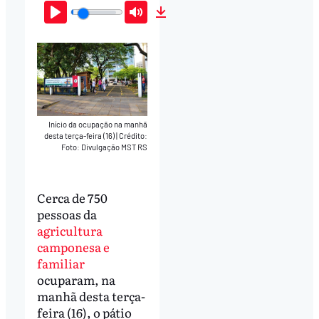
Play
Mute
Download
Início da ocupação na manhã
desta terça-feira (16)
|
Crédito:
Foto: Divulgação MST RS
Cerca de 750
pessoas da
agricultura
camponesa e
familiar
ocuparam, na
manhã desta terça-
feira (16), o pátio