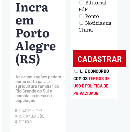
Incra
Editorial
BdF
em
Ponto
Notícias da
Porto
China
Alegre
(RS)
LI E CONCORDO
As organizações pedem
COM OS
TERMOS DE
por crédito para a
agricultura familiar do
USO E POLÍTICA DE
Rio Grande do Sul e
PRIVACIDADE
comida na mesa da
população
16.NOV.2021 - 07:52
PORTO ALEGRE (RS)
REDAÇÃO