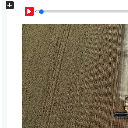
X
Share
Play