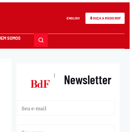
ENGLISH
OUÇA A RÁDIO BDF
UEM SOMOS
Newsletter
|