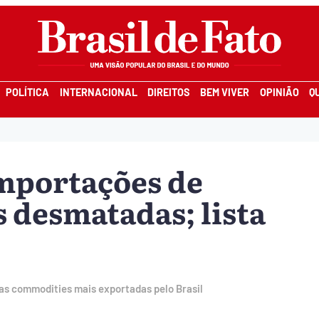
POLÍTICA
INTERNACIONAL
DIREITOS
BEM VIVER
OPINIÃO
Q
mportações de
 desmatadas; lista
 das commodities mais exportadas pelo Brasil