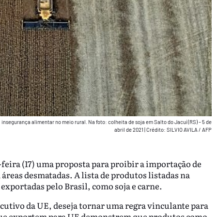
nsegurança alimentar no meio rural. Na foto: colheita de soja em Salto do Jacuí (RS) – 5 de
abril de 2021
|
Crédito: SILVIO AVILA / AFP
eira (17) uma proposta para proibir a importação de
reas desmatadas. A lista de produtos listadas na
exportadas pelo Brasil, como soja e carne.
cutivo da UE, deseja tornar uma regra vinculante para
 que exportem para UE demonstrem que produtos como