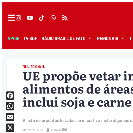
APOIE
TV BDF
RÁDIO BRASIL DE FATO
REGIONAIS
I
MEIO AMBIENTE
UE propõe vetar i
alimentos de áreas
inclui soja e carne
Facebook
WhatsApp
A lista de produtos listadas na iniciativa inclui algumas
Email
| DW
17.NOV.2021 - 19:26
REDAÇÃO