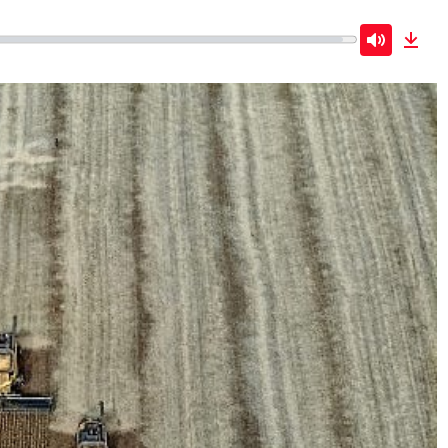
Mute
Dow