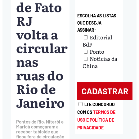
de Fato
RJ
ESCOLHA AS LISTAS
QUE DESEJA
volta a
ASSINAR:
Editorial
circular
BdF
Ponto
nas
Notícias da
China
ruas do
Rio de
Janeiro
LI E CONCORDO
COM OS
TERMOS DE
USO E POLÍTICA DE
Pontos do Rio, Niterói e
Maricá começaram a
PRIVACIDADE
receber tabloide que
ficou fora de circulação