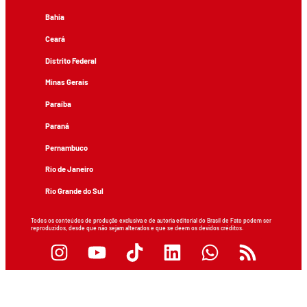
Bahia
Ceará
Distrito Federal
Minas Gerais
Paraíba
Paraná
Pernambuco
Rio de Janeiro
Rio Grande do Sul
Todos os conteúdos de produção exclusiva e de autoria editorial do Brasil de Fato podem ser
reproduzidos, desde que não sejam alterados e que se deem os devidos créditos.