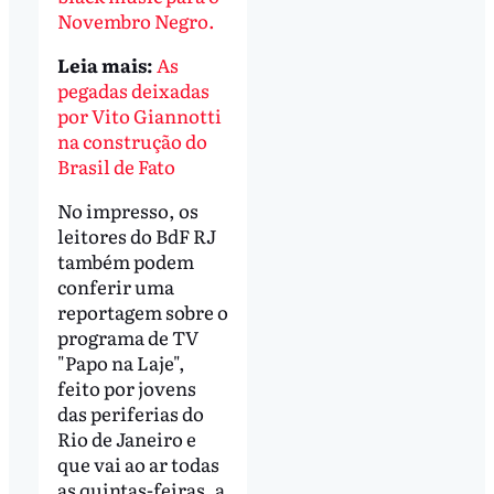
Novembro Negro.
Leia mais:
As
pegadas deixadas
por Vito Giannotti
na construção do
Brasil de Fato
No impresso, os
leitores do BdF RJ
também podem
conferir uma
reportagem sobre o
programa de TV
"Papo na Laje",
feito por jovens
das periferias do
Rio de Janeiro e
que vai ao ar todas
as quintas-feiras, a