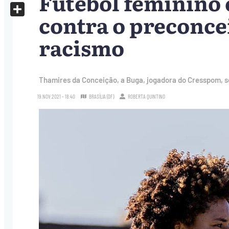
Futebol feminino 
X
contra o preconce
Share
racismo
Thamires da Conceição, a Buga, jogadora do Cresspom, so
19.NOV.2021 - 18:40
BRASÍLIA (DF)
ROBERTA QUINTINO