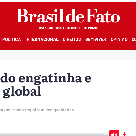
POLÍTICA
INTERNACIONAL
DIREITOS
BEM VIVER
OPINIÃO
Q
do engatinha e
 global
taxas, todos registram desigualdades