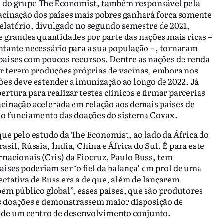
a do grupo The Economist, também responsável pela
acinação dos países mais pobres ganhará força somente
relatório, divulgado no segundo semestre de 2021,
e grandes quantidades por parte das nações mais ricas –
tante necessário para a sua população – , tornaram
 países com poucos recursos. Dentre as nações de renda
or terem produções próprias de vacinas, embora nos
ões deve estender a imunização ao longo de 2022. Já
bertura para realizar testes clínicos e firmar parcerias
acinação acelerada em relação aos demais países de
 do funciamento das doações do sistema Covax.
ue pelo estudo da The Economist, ao lado da África do
sil, Rússia, Índia, China e África do Sul. É para este
rnacionais (Cris) da Fiocruz, Paulo Buss, tem
aíses poderiam ser ‘o fiel da balança’ em prol de uma
ectativa de Buss era a de que, além de lançarem
m público global”, esses países, que são produtores
s doações e demonstrassem maior disposição de
o de um centro de desenvolvimento conjunto.