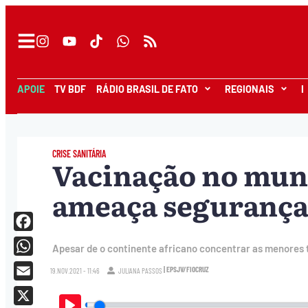
APOIE
TV BDF
RÁDIO BRASIL DE FATO
REGIONAIS
I
CRISE SANITÁRIA
Vacinação no mun
ameaça segurança
Facebook
Apesar de o continente africano concentrar as menores 
WhatsApp
| EPSJV/FIOCRUZ
19.NOV.2021 - 11:46
JULIANA PASSOS
Email