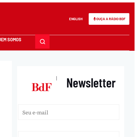
ENGLISH
OUÇA A RÁDIO BDF
UEM SOMOS
Newsletter
|