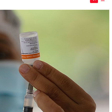
Mute
Dow