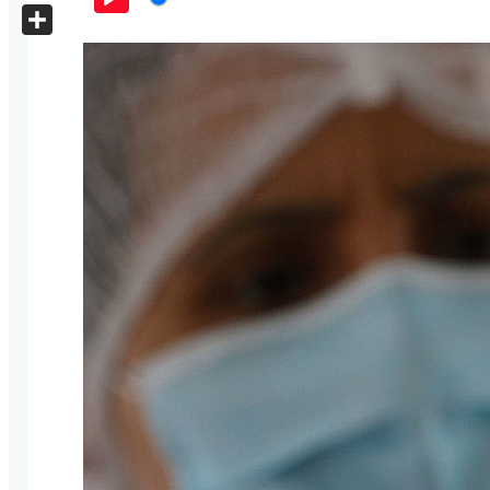
X
Play
Share