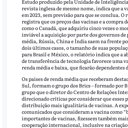
Estudo produzido pela Unidade de Inteligênci
revista inglesa de mesmo nome, indica que a v
em 2023, sem previsão para que se conclua. O 
registra que os preços das vacinas e a compra d
como o Canadá, que adquiriu cinco vezes o mon
inviável a aquisição por parte dos governos de
média, Rússia, China e Índia saem na frente p
dois últimos casos, o tamanho de suas populaç
para Brasil e México, o relatório indica que a a
de transferência de tecnologia favorece uma v
renda média e baixa, que ficarão dependentes
Os países de renda média que receberam destaq
Sul, formam o grupo dos Brics – formado por Bra
grupo que o diretor do Centro de Relações Inte
direcionado críticas por considerar que esses p
distribuição mais igualitária de vacinas. A exp
comunicados que consideram a vacina como “be
importantes de vacinas, fizessem também mai
cooperação internacional, inclusive na criaçã