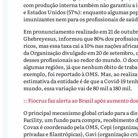
com produção interna também não garantiu a 
e Estados Unidos (57%): enquanto algumas popu
imunizantes nem para os profissionais de saúd
Em pronunciamento realizado em 21 de outubro 
Ghebreyesus, informou que 80% dos profission
ricos, mas essa taxa cai a 10% nas nações afri
da Organização divulgado em 20 de setembro, q
desses profissionais ao redor do mundo. O doc
algumas regiões, já que nenhum óbito de traba
exemplo, foi reportado à OMS. Mas, ao realiza
estimativa da entidade é de que a Covid-19 tenh
mundo, essa variação vai de 80 mil a 180 mil.
:: Fiocruz faz alerta ao Brasil após aumento dos
O principal mecanismo global criado para a dis
Facility, um fundo para compra, recebimento de
Covax é coordenado pela OMS, Cepi (organizaç
privadas e filantrópicas), Gavi (organização cr