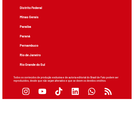
Distrito Federal
Minas Gerais
Paraíba
Paraná
Pernambuco
Rio de Janeiro
Rio Grande do Sul
Todos os conteúdos de produção exclusiva e de autoria editorial do Brasil de Fato podem ser
reproduzidos, desde que não sejam alterados e que se deem os devidos créditos.