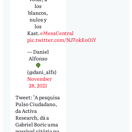
los
blancos,
nulos y
los
Kast.
#MesaCentral
pic.twitter.com/NJ7okEoOiY
— Daniel
Alfonso
(@dani_alfs)
November
28, 2021
Tweet: "A pesquisa
Pulso Ciudadano,
da Activa
Research, dá a
Gabriel Boric uma
possível vitória no