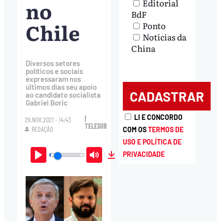
no
Editorial
BdF
Chile
Ponto
Notícias da
China
Diversos setores
políticos e sociais
expressaram nos
últimos dias seu apoio
ao candidato socialista
Gabriel Boric
LI E CONCORDO
|
29.NOV.2021 - 14:43
TELESUR
REDAÇÃO
COM OS
TERMOS DE
USO E POLÍTICA DE
PRIVACIDADE
Play
Mute
Download