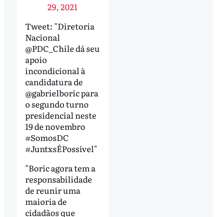
29, 2021
Tweet: "Diretoria
Nacional
@PDC_Chile dá seu
apoio
incondicional à
candidatura de
@gabrielboric para
o segundo turno
presidencial neste
19 de novembro
#SomosDC
#JuntxsÉPossível"
"Boric agora tem a
responsabilidade
de reunir uma
maioria de
cidadãos que