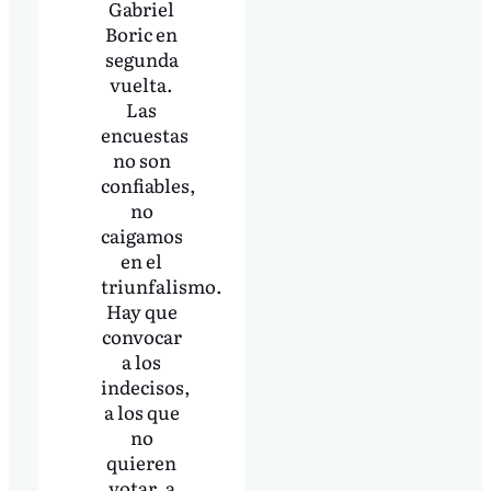
Gabriel
Boric en
segunda
vuelta.
Las
encuestas
no son
confiables,
no
caigamos
en el
triunfalismo.
Hay que
convocar
a los
indecisos,
a los que
no
quieren
votar, a