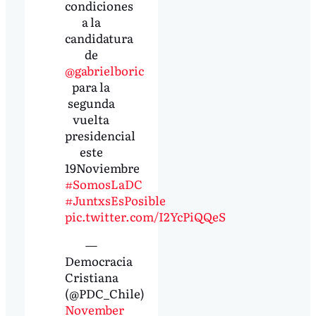
condiciones
a la
candidatura
de
@gabrielboric
para la
segunda
vuelta
presidencial
este
19Noviembre
#SomosLaDC
#JuntxsEsPosible
pic.twitter.com/I2YcPiQQeS
—
Democracia
Cristiana
(@PDC_Chile)
November