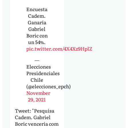
Encuesta
Cadem.
Ganaría
Gabriel
Boric con
un 54%.
pic.twitter.com/4X4Xz9HplZ
—
Elecciones
Presidenciales
Chile
(@elecciones_epch)
November
29, 2021
Tweet: "Pesquisa
Cadem. Gabriel
Boric venceria com