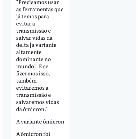
"Precisamos usar
as ferramentas que
já temos para
evitar a
transmissão e
salvar vidas da
delta [a variante
altamente
dominante no
mundo]. E se
fizermos isso,
também
evitaremos a
transmissão e
salvaremos vidas
da ômicron."
A variante ômicron
A ômicron foi