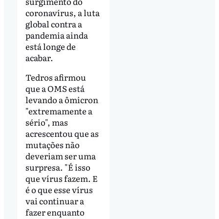
surgimento do
coronavírus, a luta
global contra a
pandemia ainda
está longe de
acabar.
Tedros afirmou
que a OMS está
levando a ômicron
"extremamente a
sério", mas
acrescentou que as
mutações não
deveriam ser uma
surpresa. "É isso
que vírus fazem. E
é o que esse vírus
vai continuar a
fazer enquanto