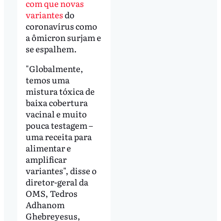
com que novas
variantes
do
coronavírus como
a ômicron surjam e
se espalhem.
"Globalmente,
temos uma
mistura tóxica de
baixa cobertura
vacinal e muito
pouca testagem –
uma receita para
alimentar e
amplificar
variantes", disse o
diretor-geral da
OMS, Tedros
Adhanom
Ghebreyesus,