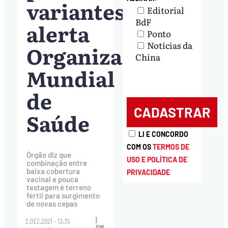
variantes,
Editorial
BdF
alerta
Ponto
Notícias da
Organização
China
Mundial
de
Saúde
LI E CONCORDO
COM OS
TERMOS DE
Órgão diz que
USO E POLÍTICA DE
combinação entre
baixa cobertura
PRIVACIDADE
vacinal e pouca
testagem é terreno
fértil para surgimento
de novas cepas
|
2.DEZ.2021 - 13:35
DW