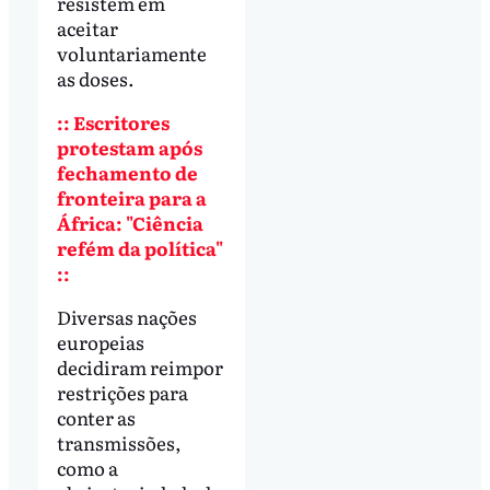
resistem em
aceitar
voluntariamente
as doses.
:: Escritores
protestam após
fechamento de
fronteira para a
África: "Ciência
refém da política"
::
Diversas nações
europeias
decidiram reimpor
restrições para
conter as
transmissões,
como a