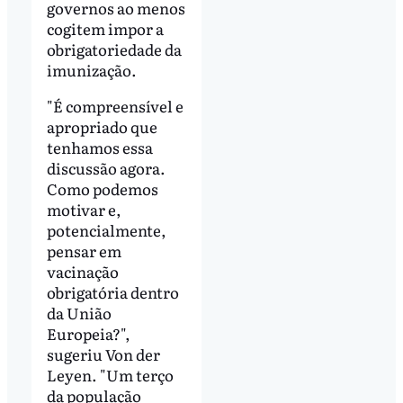
governos ao menos
cogitem impor a
obrigatoriedade da
imunização.
"É compreensível e
apropriado que
tenhamos essa
discussão agora.
Como podemos
motivar e,
potencialmente,
pensar em
vacinação
obrigatória dentro
da União
Europeia?",
sugeriu Von der
Leyen. "Um terço
da população