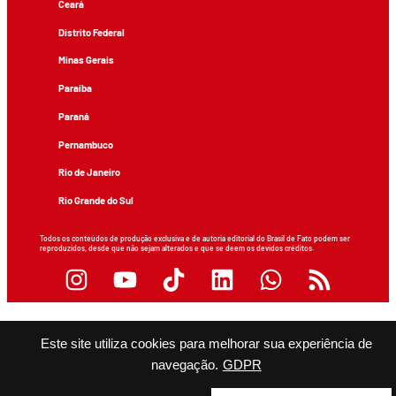
Ceará
Distrito Federal
Minas Gerais
Paraíba
Paraná
Pernambuco
Rio de Janeiro
Rio Grande do Sul
Todos os conteúdos de produção exclusiva e de autoria editorial do Brasil de Fato podem ser
reproduzidos, desde que não sejam alterados e que se deem os devidos créditos.
Este site utiliza cookies para melhorar sua experiência de
navegação.
GDPR