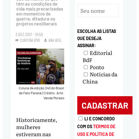
têm as condições de
vida mais precarizadas
em momentos de
guerra, ditadura ou
projetos neoliberais
ESCOLHA AS LISTAS
3.DEZ.2021 - 10:50
QUE DESEJA
CURITIBA (PR)
ANA KEIL
ASSINAR:
Editorial
BdF
Ponto
Notícias da
China
Coluna da edição 240 do Brasil
de Fato Paraná
|
Crédito: Arte:
Vanda Moraes
Historicamente,
LI E CONCORDO
mulheres
COM OS
TERMOS DE
estiveram nas
USO E POLÍTICA DE