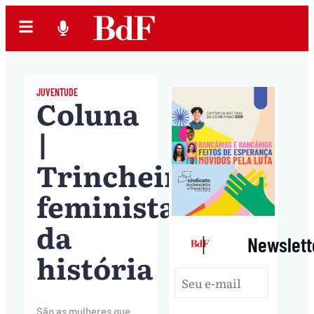
JUVENTUDE
Coluna
|
Trincheiras
feministas
da
|
Newslett
história
São as mulheres que