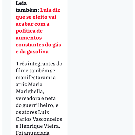
Leia
também:
Lula diz
que se eleito vai
acabar com a
política de
aumentos
constantes do gás
e da gasolina
Três integrantes do
filme também se
manifestaram: a
atriz Maria
Marighella,
vereadora e neta
do guerrilheiro, e
os atores Luiz
Carlos Vasconcelos
e Henrique Vieira.
Foi anunciada