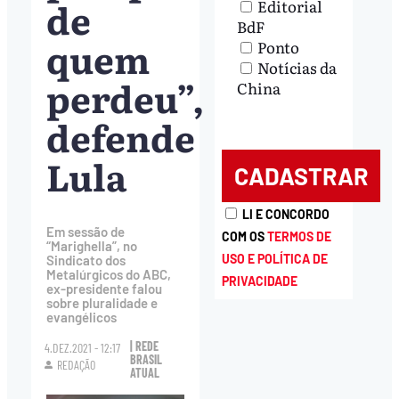
de
Editorial
BdF
quem
Ponto
Notícias da
perdeu”,
China
defende
Lula
LI E CONCORDO
Em sessão de
COM OS
TERMOS DE
“Marighella”, no
USO E POLÍTICA DE
Sindicato dos
Metalúrgicos do ABC,
PRIVACIDADE
ex-presidente falou
sobre pluralidade e
evangélicos
| REDE
4.DEZ.2021 - 12:17
BRASIL
REDAÇÃO
ATUAL