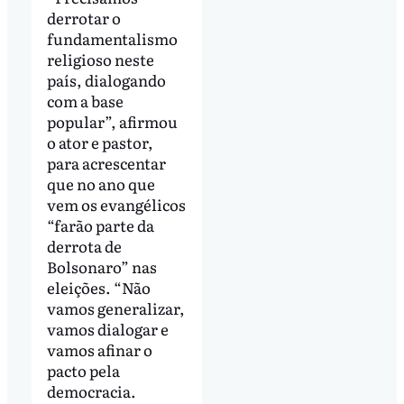
derrotar o
fundamentalismo
religioso neste
país, dialogando
com a base
popular”, afirmou
o ator e pastor,
para acrescentar
que no ano que
vem os evangélicos
“farão parte da
derrota de
Bolsonaro” nas
eleições. “Não
vamos generalizar,
vamos dialogar e
vamos afinar o
pacto pela
democracia.