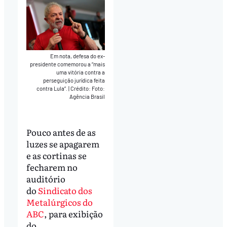
Em nota, defesa do ex-
presidente comemorou a “mais
uma vitória contra a
perseguição jurídica feita
contra Lula”.
|
Crédito: Foto:
Agência Brasil
Pouco antes de as
luzes se apagarem
e as cortinas se
fecharem no
auditório
do
Sindicato dos
Metalúrgicos do
ABC
, para exibição
do