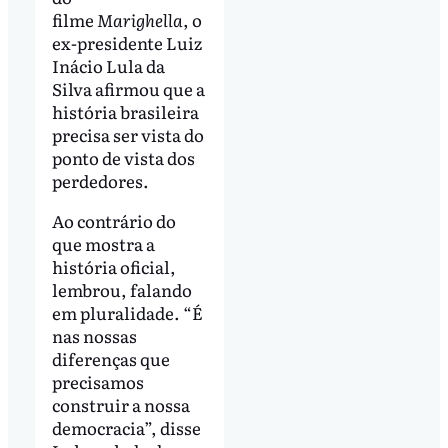
filme
Marighella
, o
ex-presidente Luiz
Inácio Lula da
Silva afirmou que a
história brasileira
precisa ser vista do
ponto de vista dos
perdedores.
Ao contrário do
que mostra a
história oficial,
lembrou, falando
em pluralidade. “É
nas nossas
diferenças que
precisamos
construir a nossa
democracia”, disse