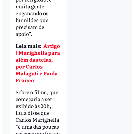
muita gente
enganando os
humildes que
precisam de
apoio”.
Leia mais:
Artigo
| Marighella para
além das telas,
por Carlos
Malaguti e Paula
Franco
Sobre o filme, que
começaria a ser
exibido às 20h,
Lula disse que
Carlos Marighella
“é uma das poucas
pessoas que foram