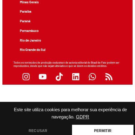
Minas Gerais
Paraíba
Paraná
Pernambuco
Rio de Janeiro
Rio Grande do Sul
Todos os conteúdos de produção exclusiva e de autoria editorial do Brasil de Fato podem ser
reproduzidos, desde que não sejam alterados e que se deem os devidos créditos.
Este site utiliza cookies para melhorar sua experiência de
navegação.
GDPR
RECUSAR
PERMITIR