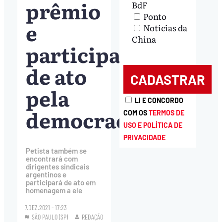
prêmio
BdF
Ponto
e
Notícias da
China
participa
de ato
pela
LI E CONCORDO
democracia
COM OS
TERMOS DE
USO E POLÍTICA DE
PRIVACIDADE
Petista também se
encontrará com
dirigentes sindicais
argentinos e
participará de ato em
homenagem a ele
7.DEZ.2021 - 17:23
SÃO PAULO (SP)
REDAÇÃO