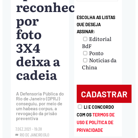
reconhecimento
por
ESCOLHA AS LISTAS
QUE DESEJA
foto
ASSINAR:
Editorial
3X4
BdF
Ponto
deixa a
Notícias da
China
cadeia
A Defensoria Pública do
Rio de Janeiro (DPRJ)
conseguiu, por meio de
LI E CONCORDO
um habeas corpus, a
revogação da prisão
COM OS
TERMOS DE
preventiva
USO E POLÍTICA DE
7.DEZ.2021 - 19:38
PRIVACIDADE
RIO DE JANEIRO (RJ)