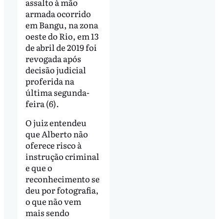
assalto à mão
armada ocorrido
em Bangu, na zona
oeste do Rio, em 13
de abril de 2019 foi
revogada após
decisão judicial
proferida na
última segunda-
feira (6).
O juiz entendeu
que Alberto não
oferece risco à
instrução criminal
e que o
reconhecimento se
deu por fotografia,
o que não vem
mais sendo