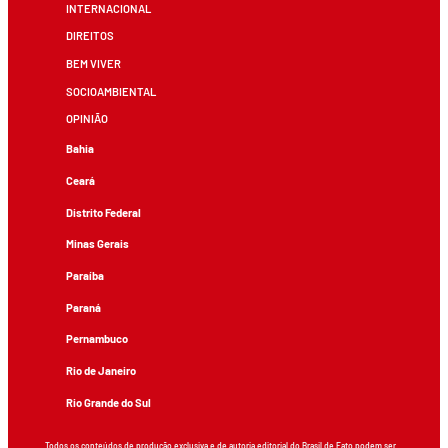
INTERNACIONAL
DIREITOS
BEM VIVER
SOCIOAMBIENTAL
OPINIÃO
Bahia
Ceará
Distrito Federal
Minas Gerais
Paraíba
Paraná
Pernambuco
Rio de Janeiro
Rio Grande do Sul
Todos os conteúdos de produção exclusiva e de autoria editorial do Brasil de Fato podem ser