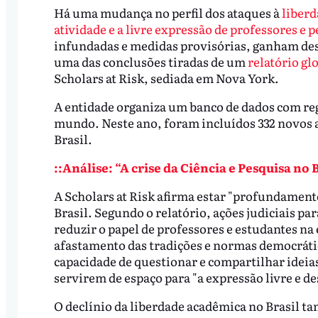
Há uma mudança no perfil dos ataques à
liber
atividade e a livre expressão de professores e 
infundadas e medidas provisórias, ganham dest
uma das conclusões tiradas de um
relatório gl
Scholars at Risk, sediada em Nova York.
A entidade organiza um banco de dados com reg
mundo. Neste ano, foram incluídos 332 novos a
Brasil.
::Análise: “A crise da Ciência e Pesquisa no 
A Scholars at Risk afirma estar "profundament
Brasil. Segundo o relatório, ações judiciais pa
reduzir o papel de professores e estudantes na
afastamento das tradições e normas democrátic
capacidade de questionar e compartilhar ideias
servirem de espaço para "a expressão livre e d
O declínio da liberdade acadêmica no Brasil t