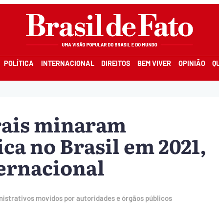
POLÍTICA
INTERNACIONAL
DIREITOS
BEM VIVER
OPINIÃO
Q
rais minaram
ca no Brasil em 2021,
ernacional
nistrativos movidos por autoridades e órgãos públicos