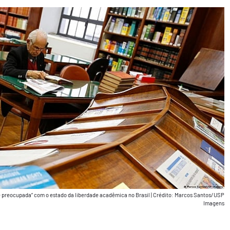
e preocupada” com o estado da liberdade acadêmica no Brasil
|
Crédito: Marcos Santos/USP
Imagens