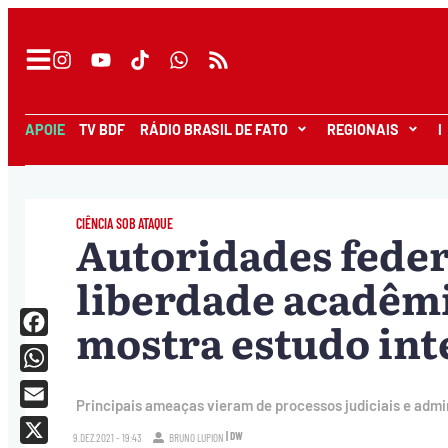
APOIE
TV BDF
RÁDIO BRASIL DE FATO
REGIONAIS
I
CIÊNCIA SOB ATAQUE
Autoridades fede
liberdade acadêmi
mostra estudo int
Facebook
WhatsApp
Principais ameaças vieram de processos judiciais e admi
Email
| DW
9.DEZ.2021 - 19:43
BRUNO LUPION