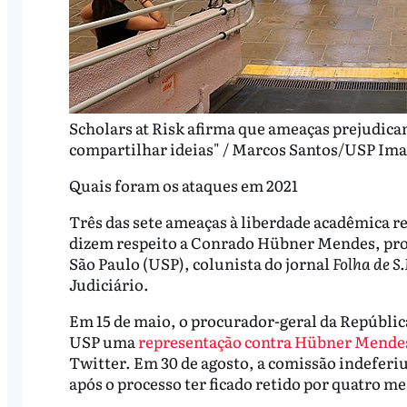
Scholars at Risk afirma que ameaças prejudica
compartilhar ideias" / Marcos Santos/USP Im
Quais foram os ataques em 2021
Três das sete ameaças à liberdade acadêmica re
dizem respeito a Conrado Hübner Mendes, prof
São Paulo (USP), colunista do jornal
Folha de S
Judiciário.
Em 15 de maio, o procurador-geral da Repúblic
USP uma
representação contra Hübner Mende
Twitter. Em 30 de agosto, a comissão indeferi
após o processo ter ficado retido por quatro me