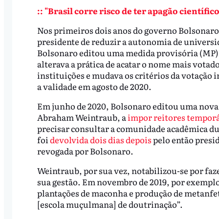
:: "Brasil corre risco de ter apagão científic
Nos primeiros dois anos do governo Bolsonaro, 
presidente de reduzir a autonomia de universi
Bolsonaro editou uma medida provisória (MP) c
alterava a prática de acatar o nome mais votado
instituições e mudava os critérios da votação 
a validade em agosto de 2020.
Em junho de 2020, Bolsonaro editou uma nova 
Abraham Weintraub, a
impor reitores tempor
precisar consultar a comunidade acadêmica du
foi
devolvida dois dias depois
pelo então presi
revogada por Bolsonaro.
Weintraub, por sua vez, notabilizou-se por fa
sua gestão. Em novembro de 2019, por exemplo,
plantações de maconha e produção de metanfe
[escola muçulmana] de doutrinação”.