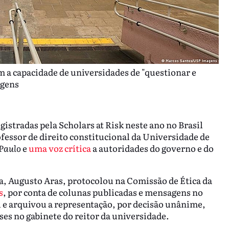
m a capacidade de universidades de "questionar e
agens
gistradas pela Scholars at Risk neste ano no Brasil
essor de direito constitucional da Universidade de
.Paulo
e
uma voz crítica
a autoridades do governo e do
a, Augusto Aras, protocolou na Comissão de Ética da
s
, por conta de colunas publicadas e mensagens no
u e arquivou a representação, por decisão unânime,
ses no gabinete do reitor da universidade.