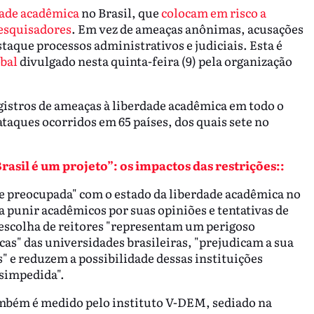
dade acadêmica
no Brasil, que
colocam em risco a
pesquisadores
. Em vez de ameaças anônimas, acusações
aque processos administrativos e judiciais. Esta é
obal
divulgado nesta quinta-feira (9) pela organização
istros de ameaças à liberdade acadêmica em todo o
taques ocorridos em 65 países, dos quais sete no
Brasil é um projeto”: os impactos das restrições::
e preocupada" com o estado da liberdade acadêmica no
ra punir acadêmicos por suas opiniões e tentativas de
 escolha de reitores "representam um perigoso
as" das universidades brasileiras, "prejudicam a sua
" e reduzem a possibilidade dessas instituições
esimpedida".
ambém é medido pelo instituto V-DEM, sediado na