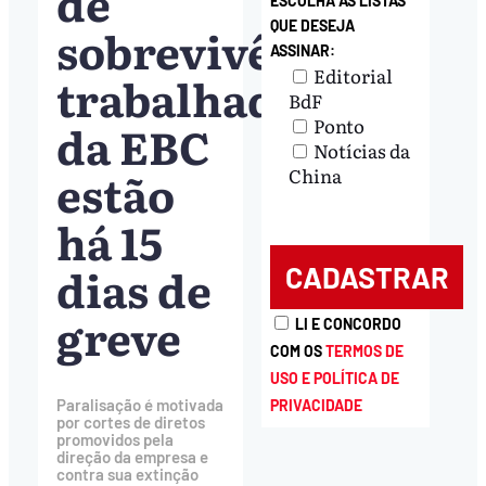
de
ESCOLHA AS LISTAS
QUE DESEJA
sobrevivência:
ASSINAR:
Editorial
trabalhadores
BdF
Ponto
da EBC
Notícias da
estão
China
há 15
dias de
greve
LI E CONCORDO
COM OS
TERMOS DE
USO E POLÍTICA DE
Paralisação é motivada
PRIVACIDADE
por cortes de diretos
promovidos pela
direção da empresa e
contra sua extinção