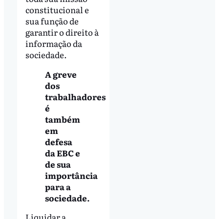
constitucional e
sua função de
garantir o direito à
informação da
sociedade.
A greve
dos
trabalhadores
é
também
em
defesa
da EBC e
de sua
importância
para a
sociedade.
Liquidar a