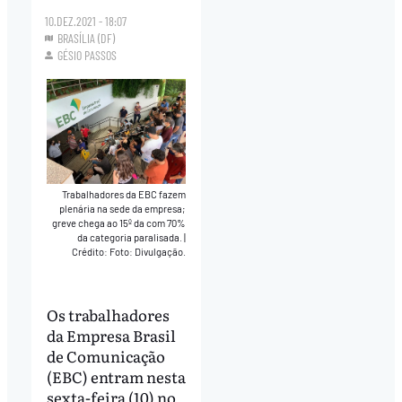
10.DEZ.2021 - 18:07
BRASÍLIA (DF)
GÉSIO PASSOS
Trabalhadores da EBC fazem
plenária na sede da empresa;
greve chega ao 15º da com 70%
da categoria paralisada.
|
Crédito: Foto: Divulgação.
Os trabalhadores
da Empresa Brasil
de Comunicação
(EBC) entram nesta
sexta-feira (10) no