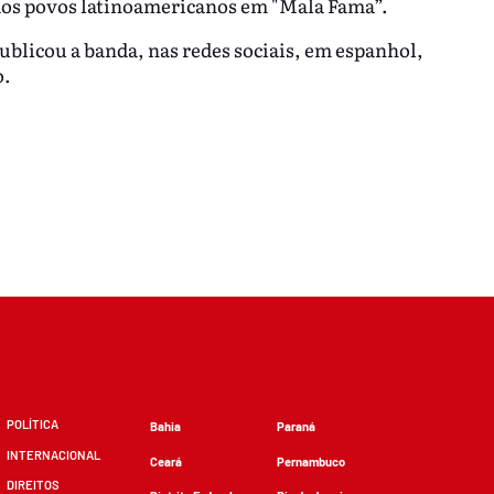
 dos povos latinoamericanos em "Mala Fama”.
ublicou a banda, nas redes sociais, em espanhol,
o.
POLÍTICA
Bahia
Paraná
INTERNACIONAL
Ceará
Pernambuco
DIREITOS