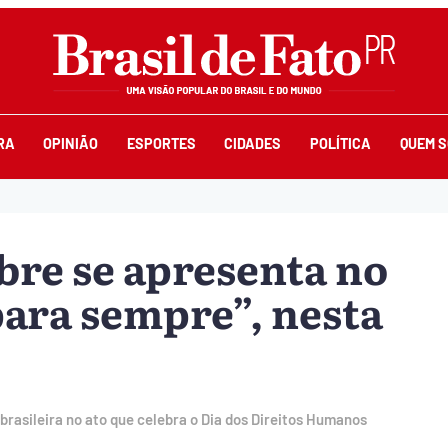
RA
OPINIÃO
ESPORTES
CIDADES
POLÍTICA
QUEM 
bre se apresenta no
ara sempre”, nesta
brasileira no ato que celebra o Dia dos Direitos Humanos