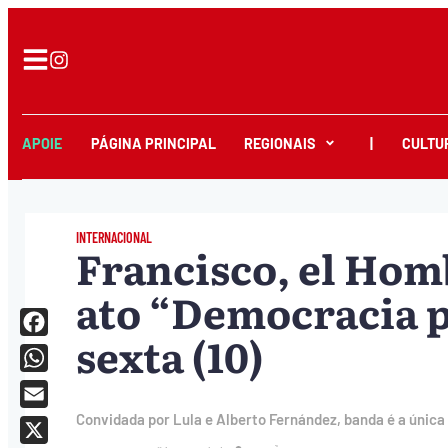
APOIE
PÁGINA PRINCIPAL
REGIONAIS
|
CULTU
INTERNACIONAL
Francisco, el Hom
ato “Democracia p
sexta (10)
Facebook
WhatsApp
Email
Convidada por Lula e Alberto Fernández, banda é a única 