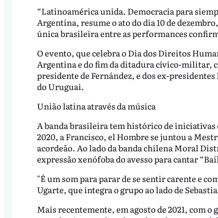
“Latinoamérica unida. Democracia para siempr
Argentina, resume o ato do dia 10 de dezembro,
única brasileira entre as performances confir
O evento, que celebra o Dia dos Direitos Human
Argentina e do fim da ditadura cívico-militar, 
presidente de Fernández, e dos ex-presidentes L
do Uruguai.
União latina através da música
A banda brasileira tem histórico de iniciativa
2020, a Francisco, el Hombre se juntou a Mest
acordeão. Ao lado da banda chilena Moral Dis
expressão xenófoba do avesso para cantar “Bai
"É um som para parar de se sentir carente e co
Ugarte, que integra o grupo ao lado de Sebast
Mais recentemente, em agosto de 2021, com o