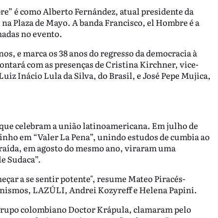
e” é como Alberto Fernández, atual presidente da
 na Plaza de Mayo. A banda Francisco, el Hombre é a
madas no evento.
os, e marca os 38 anos do regresso da democracia à
contará com as presenças de Cristina Kirchner, vice-
uiz Inácio Lula da Silva, do Brasil, e José Pepe Mujica,
s que celebram a união latinoamericana. Em julho de
rinho em “Valer La Pena”, unindo estudos de cumbia ao
traída, em agosto do mesmo ano, viraram uma
le Sudaca”.
meçar a se sentir potente", resume Mateo Piracés-
ianismos, LAZÚLI, Andrei Kozyreff e Helena Papini.
 grupo colombiano Doctor Krápula, clamaram pelo