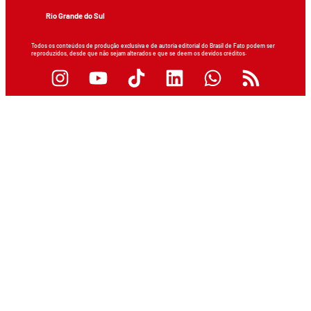
Rio Grande do Sul
Todos os conteúdos de produção exclusiva e de autoria editorial do Brasil de Fato podem ser
reproduzidos, desde que não sejam alterados e que se deem os devidos créditos.