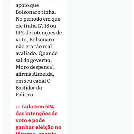
apoio que
Bolsonaro tinha.
No período em que
ele tinha 17, 18 ou
19% de intenções de
voto, Bolsonaro
não era tão mal
avaliado. Quando
sai do governo,
Moro despenca",
afirma Almeida,
em seu canal
O
Bastidor da
Política
.
::: Lula tem 51%
das intenções de
voto e pode
ganhar eleição no
1º turno, aponta