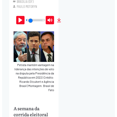
BRASÍLIA (DF)
PAULO MOTORYN
Play
Mute
Download
Petista mantém vantagem na
liderança das intenções de voto
na disputa pela Presidência da
República em 2022
|
Crédito:
Ricardo Stcukert e Agência
Brasil | Montagem: Brasil de
Fato
A semana da
corrida eleitoral