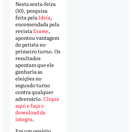
Nesta sexta-feira
(10), pesquisa
feita pela
Ideia
,
encomendada pela
revista
Exame
,
apontou vantagem
do petista no
primeiro turno. Os
resultados
apontam que ele
ganharia as
eleições no
segundo turno
contra qualquer
adversário.
Clique
aqui e faça o
download da
íntegra
.
Em um cenário