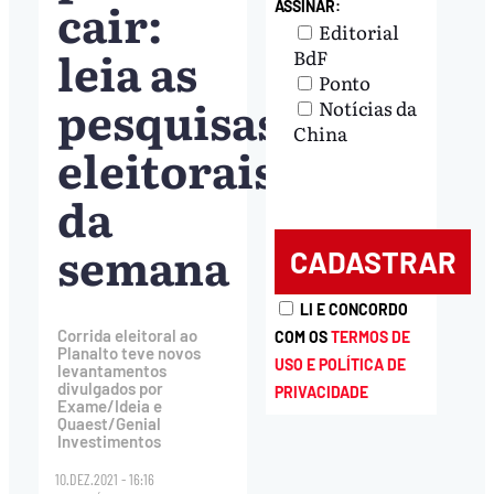
cair:
ASSINAR:
Editorial
leia as
BdF
Ponto
pesquisas
Notícias da
China
eleitorais
da
semana
LI E CONCORDO
Corrida eleitoral ao
COM OS
TERMOS DE
Planalto teve novos
USO E POLÍTICA DE
levantamentos
divulgados por
PRIVACIDADE
Exame/Ideia e
Quaest/Genial
Investimentos
10.DEZ.2021 - 16:16