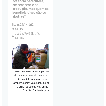
potência petrolífera,
em reservas e na
produção, mas quem se
beneficia disso são os
abutres"
14.DEZ.2021 - 16:22
SÃO PAULO
JOSÉ ÁLVARO DE LIMA
CARDOSO
Além de amenizar os impactos
do desemprego e da pandemia
de covid-19, a iniciativa tem
também o objetivo de denunciar
a privatização da Petrobras
|
Crédito: Pablo Vergara