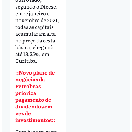
segundo o Dieese,
entre janeiro e
novembro de 2021,
todas as capitais
acumularam alta
no preço da cesta
básica, chegando
até 18,25%, em
Curitiba.
::Novo plano de
negócios da
Petrobras
prioriza
pagamento de
dividendos em
vez de
investimentos::
Com base na cesta