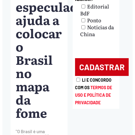
especuladores
Editorial
BdF
ajuda a
Ponto
Notícias da
colocar
China
o
Brasil
no
mapa
LI E CONCORDO
COM OS
TERMOS DE
da
USO E POLÍTICA DE
PRIVACIDADE
fome
"O Brasil é uma