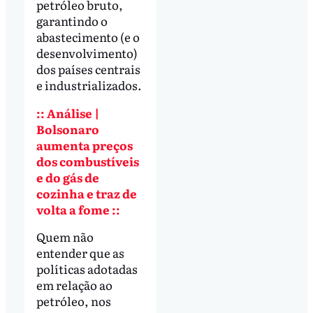
petróleo bruto,
garantindo o
abastecimento (e o
desenvolvimento)
dos países centrais
e industrializados.
:: Análise |
Bolsonaro
aumenta preços
dos combustíveis
e do gás de
cozinha e traz de
volta a fome ::
Quem não
entender que as
políticas adotadas
em relação ao
petróleo, nos