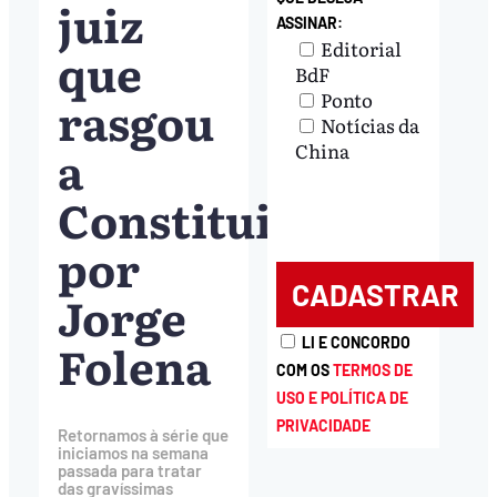
juiz
ASSINAR:
Editorial
que
BdF
Ponto
rasgou
Notícias da
a
China
Constituição,
por
Jorge
Folena
LI E CONCORDO
COM OS
TERMOS DE
USO E POLÍTICA DE
PRIVACIDADE
Retornamos à série que
iniciamos na semana
passada para tratar
das gravíssimas