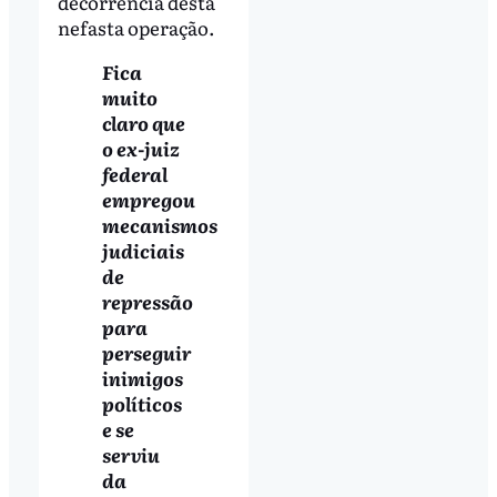
decorrência desta
nefasta operação.
Fica
muito
claro que
o ex-juiz
federal
empregou
mecanismos
judiciais
de
repressão
para
perseguir
inimigos
políticos
e se
serviu
da