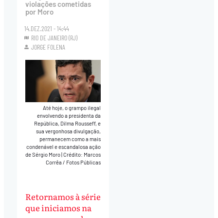
violações cometidas
por Moro
14.DEZ.2021 - 14:44
RIO DE JANEIRO (RJ)
JORGE FOLENA
Até hoje, o grampo ilegal
envolvendo a presidenta da
República, Dilma Rousseff, e
sua vergonhosa divulgação,
permanecem como a mais
condenável e escandalosa ação
de Sérgio Moro
|
Crédito: Marcos
Corrêa / Fotos Públicas
Retornamos à série
que iniciamos na