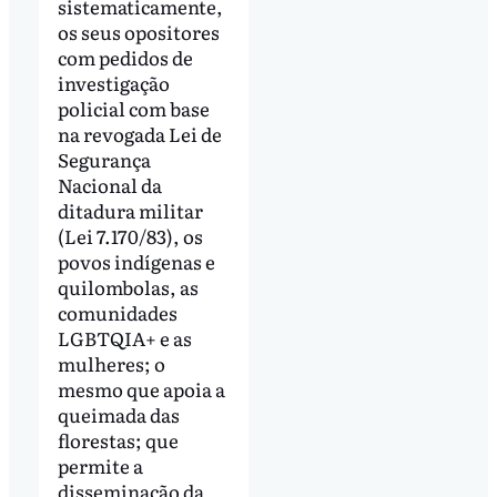
sistematicamente,
os seus opositores
com pedidos de
investigação
policial com base
na revogada Lei de
Segurança
Nacional da
ditadura militar
(Lei 7.170/83), os
povos indígenas e
quilombolas, as
comunidades
LGBTQIA+ e as
mulheres; o
mesmo que apoia a
queimada das
florestas; que
permite a
disseminação da