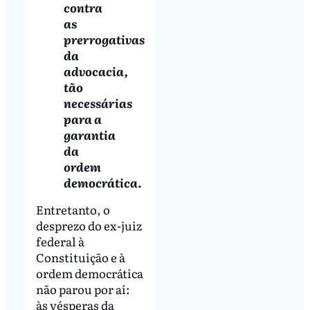
contra
as
prerrogativas
da
advocacia,
tão
necessárias
para a
garantia
da
ordem
democrática.
Entretanto, o
desprezo do ex-juiz
federal à
Constituição e à
ordem democrática
não parou por aí:
às vésperas da