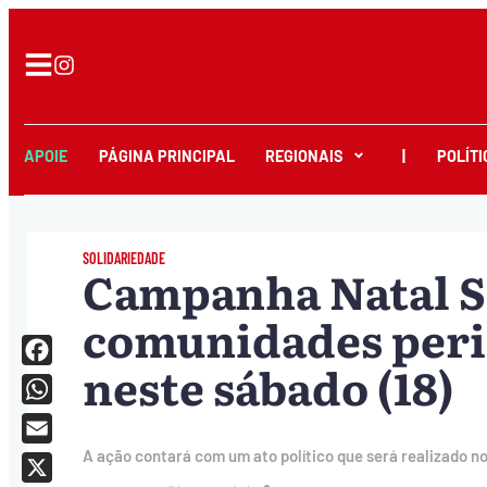
APOIE
PÁGINA PRINCIPAL
REGIONAIS
|
POLÍTI
SOLIDARIEDADE
Campanha Natal S
comunidades perif
neste sábado (18)
Facebook
WhatsApp
Email
A ação contará com um ato político que será realizado no 