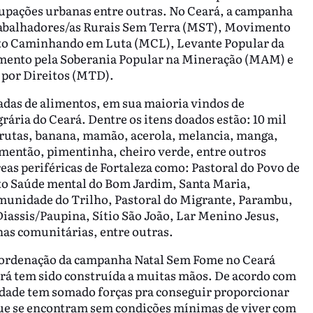
cupações urbanas entre outras. No Ceará, a campanha
abalhadores/as Rurais Sem Terra (MST), Movimento
to Caminhando em Luta (MCL), Levante Popular da
imento pela Soberania Popular na Mineração (MAM) e
por Direitos (MTD).
das de alimentos, em sua maioria vindos de
ria do Ceará. Dentre os itens doados estão: 10 mil
de frutas, banana, mamão, acerola, melancia, manga,
imentão, pimentinha, cheiro verde, entre outros
reas periféricas de Fortaleza como: Pastoral do Povo de
to Saúde mental do Bom Jardim, Santa Maria,
Comunidade do Trilho, Pastoral do Migrante, Parambu,
assis/Paupina, Sítio São João, Lar Menino Jesus,
as comunitárias, entre outras.
coordenação da campanha Natal Sem Fome no Ceará
rá tem sido construída a muitas mãos. De acordo com
idade tem somado forças pra conseguir proporcionar
que se encontram sem condições mínimas de viver com