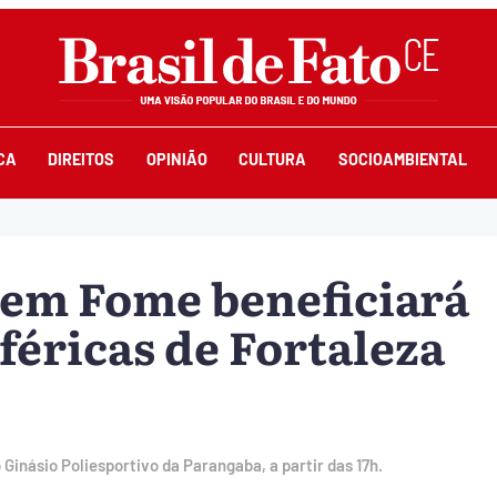
CA
DIREITOS
OPINIÃO
CULTURA
SOCIOAMBIENTAL
em Fome beneficiará
éricas de Fortaleza
Ginásio Poliesportivo da Parangaba, a partir das 17h.