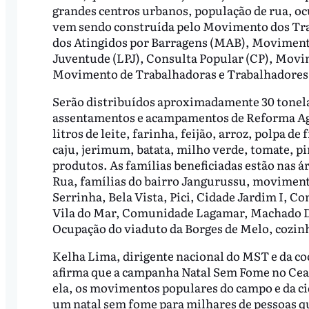
grandes centros urbanos, população de rua, o
vem sendo construída pelo Movimento dos Tr
dos Atingidos por Barragens (MAB), Movimen
Juventude (LPJ), Consulta Popular (CP), Mov
Movimento de Trabalhadoras e Trabalhadores 
Serão distribuídos aproximadamente 30 tonela
assentamentos e acampamentos de Reforma Agrá
litros de leite, farinha, feijão, arroz, polpa 
caju, jerimum, batata, milho verde, tomate, p
produtos. As famílias beneficiadas estão nas á
Rua, famílias do bairro Jangurussu, movimen
Serrinha, Bela Vista, Pici, Cidade Jardim I, 
Vila do Mar, Comunidade Lagamar, Machado Di
Ocupação do viaduto da Borges de Melo, cozinh
Kelha Lima, dirigente nacional do MST e da 
afirma que a campanha Natal Sem Fome no Cea
ela, os movimentos populares do campo e da c
um natal sem fome para milhares de pessoas 