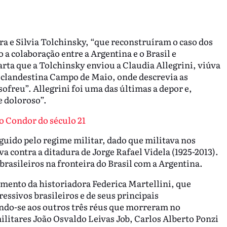
a e Silvia Tolchinsky, “que reconstruíram o caso dos
a colaboração entre a Argentina e o Brasil e
a que a Tolchinsky enviou a Claudia Allegrini, viúva
o clandestina Campo de Maio, onde descrevia as
ofreu”. Allegrini foi uma das últimas a depor e,
e doloroso”.
o Condor do século 21
guido pelo regime militar, dado que militava nos
contra a ditadura de Jorge Rafael Videla (1925-2013).
brasileiros na fronteira do Brasil com a Argentina.
oimento da historiadora Federica Martellini, que
ssivos brasileiros e de seus principais
indo-se aos outros três réus que morreram no
ilitares João Osvaldo Leivas Job, Carlos Alberto Ponzi