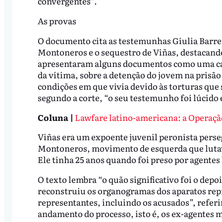
convergentes”.
As provas
O documento cita as testemunhas Giulia Barrer
Montoneros e o sequestro de Viñas, destacando 
apresentaram alguns documentos como uma cart
da vítima, sobre a detenção do jovem na prisã
condições em que vivia devido às torturas que s
segundo a corte, “o seu testemunho foi lúcido 
Coluna |
Lawfare latino-americana: a Operaçã
Viñas era um expoente juvenil peronista perse
Montoneros, movimento de esquerda que lutava 
Ele tinha 25 anos quando foi preso por agentes 
O texto lembra “o quão significativo foi o dep
reconstruiu os organogramas dos aparatos repre
representantes, incluindo os acusados”, refer
andamento do processo, isto é, os ex-agentes m