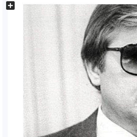
X
Share