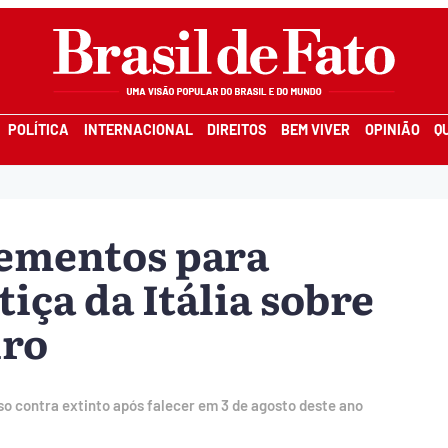
POLÍTICA
INTERNACIONAL
DIREITOS
BEM VIVER
OPINIÃO
Q
lementos para
tiça da Itália sobre
iro
so contra extinto após falecer em 3 de agosto deste ano