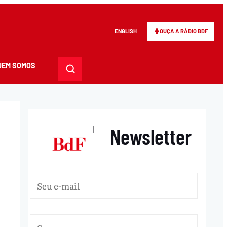
ENGLISH
OUÇA A RÁDIO BDF
UEM SOMOS
Newsletter
|