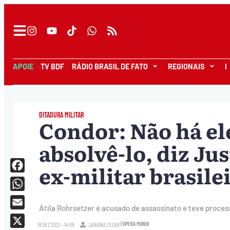
APOIE
TV BDF
RÁDIO BRASIL DE FATO
REGIONAIS
I
DITADURA MILITAR
Condor: Não há e
absolvê-lo, diz Jus
ex-militar brasile
Facebook
WhatsApp
Átila Rohrsetzer é acusado de assassinato e teve proces
Email
| OPERA MUNDI
18.DEZ.2021 - 14:59
JANAINA CESAR