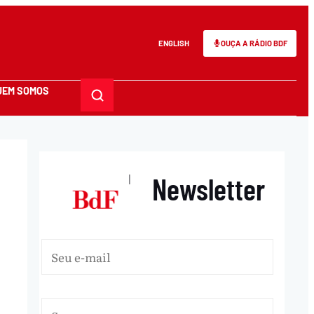
ENGLISH
OUÇA A RÁDIO BDF
UEM SOMOS
Newsletter
|