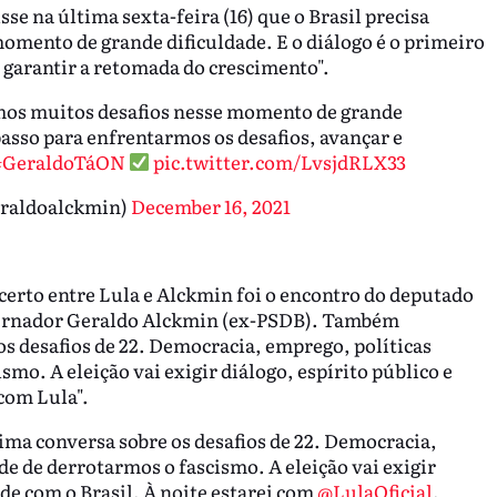
sse na última sexta-feira (16) que o Brasil precisa
omento de grande dificuldade. E o diálogo é o primeiro
 garantir a retomada do crescimento".
emos muitos desafios nesse momento de grande
 passo para enfrentarmos os desafios, avançar e
#GeraldoTáON
pic.twitter.com/LvsjdRLX33
eraldoalckmin)
December 16, 2021
acerto entre Lula e Alckmin foi o encontro do deputado
vernador Geraldo Alckmin (ex-PSDB). Também
os desafios de 22. Democracia, emprego, políticas
smo. A eleição vai exigir diálogo, espírito público e
 com Lula".
tima conversa sobre os desafios de 22. Democracia,
de de derrotarmos o fascismo. A eleição vai exigir
ade com o Brasil. À noite estarei com
@LulaOficial
.