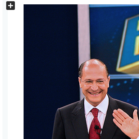
X
Share