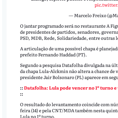
pic.twitt
— Marcelo Freixo (@M
O jantar programado será no restaurante A Fig
de presidentes de partidos, senadores, govern
PSD, MDB, Rede, Solidariedade, entre outras 
A articulação de uma possível chapa é planejad
prefeito Fernando Haddad (PT).
Segundo a pesquisa Datafolha divulgada na últi
da chapa Lula-Alckmin não altera a chance de v
presidente Jair Bolsonaro (PL) aparece em se
::
Datafolha: Lula pode vencer no 1º turno 
::
O resultado do levantamento coincide com núme
feira (14) e pela CNT/MDA também nesta quinta
Lula no 1º turno.