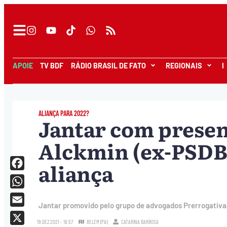
APOIE
TV BDF
RÁDIO BRASIL DE FATO
REGIONAIS
I
ALIANÇA PARA 2022?
Jantar com presen
Alckmin (ex-PSDB)
aliança
Facebook
WhatsApp
Jantar promovido pelo grupo de advogados Prerrogativas
Email
19.DEZ.2021 - 16:57
BELÉM (PA)
CATARINA BARBOSA