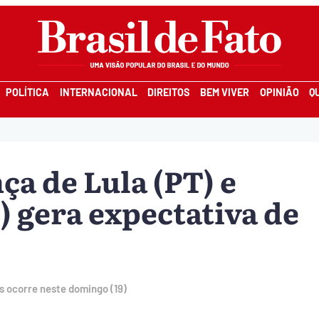
POLÍTICA
INTERNACIONAL
DIREITOS
BEM VIVER
OPINIÃO
Q
ça de Lula (PT) e
 gera expectativa de
 ocorre neste domingo (19)