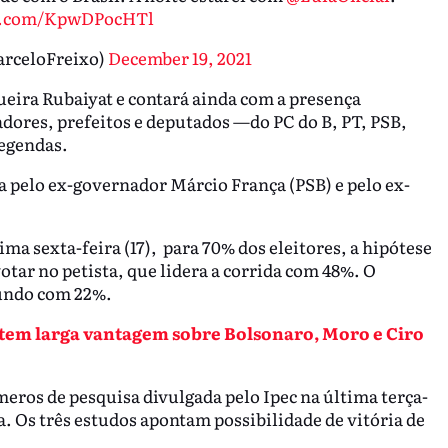
er.com/KpwDPocHTl
arceloFreixo)
December 19, 2021
ueira Rubaiyat e contará ainda com a presença
adores, prefeitos e deputados —do PC do B, PT, PSB,
legendas.
a pelo ex-governador Márcio França (PSB) e pelo ex-
ma sexta-feira (17), para 70% dos eleitores, a hipótese
otar no petista, que lidera a corrida com 48%. O
gundo com 22%.
e tem larga vantagem sobre Bolsonaro, Moro e Ciro
ros de pesquisa divulgada pelo Ipec na última terça-
. Os três estudos apontam possibilidade de vitória de