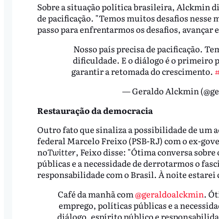
Sobre a situação política brasileira, Alckmin di
de pacificação. "Temos muitos desafios nesse m
passo para enfrentarmos os desafios, avançar e
Nosso país precisa de pacificação. T
dificuldade. E o diálogo é o primeiro
garantir a retomada do crescimento.
— Geraldo Alckmin (@g
Restauração da democracia
Outro fato que sinaliza a possibilidade de um 
federal Marcelo Freixo (PSB-RJ) com o ex-go
no
Twitter
, Feixo disse: "Ótima conversa sobre 
públicas e a necessidade de derrotarmos o fasci
responsabilidade com o Brasil. À noite estarei
Café da manhã com
@geraldoalckmin
. Ó
emprego, políticas públicas e a necessida
diálogo, espírito público e responsabilid