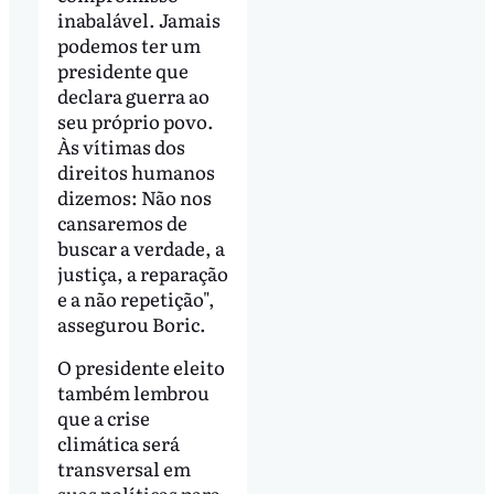
inabalável. Jamais
podemos ter um
presidente que
declara guerra ao
seu próprio povo.
Às vítimas dos
direitos humanos
dizemos: Não nos
cansaremos de
buscar a verdade, a
justiça, a reparação
e a não repetição",
assegurou Boric.
O presidente eleito
também lembrou
que a crise
climática será
transversal em
suas políticas para