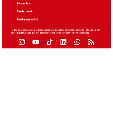
Pernambuco
Rio de Janeiro
Rio Grande do Sul
Todos os conteúdos de produção exclusiva e de autoria editorial do Brasil de Fato podem ser
reproduzidos, desde que não sejam alterados e que se deem os devidos créditos.