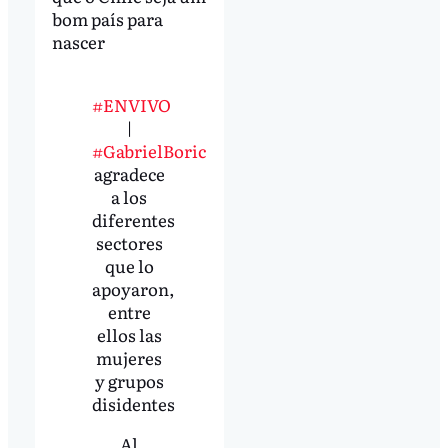
bom país para
nascer
#ENVIVO
|
#GabrielBoric
agradece
a los
diferentes
sectores
que lo
apoyaron,
entre
ellos las
mujeres
y grupos
disidentes
Al