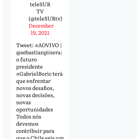
teleSUR
TV
(@teleSURtv)
December
19, 2021
Tweet: #AOVIVO |
@sebastianpinera:
o futuro
presidente
#GabrielBoric terá
que enfrentar
novos desafios,
novas decisões,
novas
oportunidades
Todos nós
devemos
contribuir para
que o Chile seja um