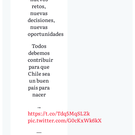
retos,
nuevas
decisiones,
nuevas
oportunidades
Todos
debemos
contribuir
para que
Chile sea
un buen
país para
nacer
→
https://t.co/Tdq5MqSLZk
pic.twitter.com/G0cKxWk6kX
—