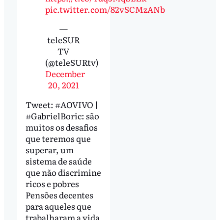
pic.twitter.com/82vSCMzANb
—
teleSUR
TV
(@teleSURtv)
December
20, 2021
Tweet: #AOVIVO |
#GabrielBoric: são
muitos os desafios
que teremos que
superar, um
sistema de saúde
que não discrimine
ricos e pobres
Pensões decentes
para aqueles que
trabalharam a vida