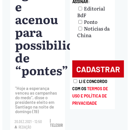
e
ASSINAR:
Editorial
acenou
BdF
Ponto
para
Notícias da
China
possibilidades
de
“pontes”
LI E CONCORDO
"Hoje a esperança
COM OS
TERMOS DE
venceu as campanhas
USO E POLÍTICA DE
do medo", disse o
presidente eleito em
PRIVACIDADE
Santiago na noite de
domingo (19)
|
20.DEZ.2021 - 12:50
TELESUR
REDAÇÃO