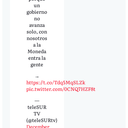
un
gobierno
no
avanza
solo, con
nosotros
a la
Moneda
entra la
gente
→
https://t.co/Tdq5MqSLZk
pic.twitter.com/0CNQ7HZF8t
—
teleSUR
TV
(@teleSURtv)
December