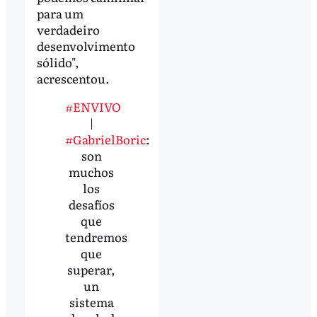
para um
verdadeiro
desenvolvimento
sólido",
acrescentou.
#ENVIVO
|
#GabrielBoric
:
son
muchos
los
desafíos
que
tendremos
que
superar,
un
sistema