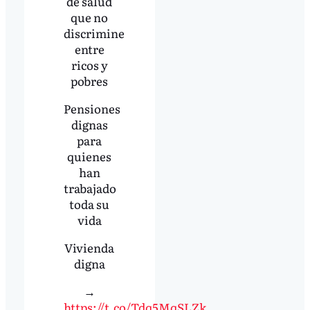
de salud
que no
discrimine
entre
ricos y
pobres
Pensiones
dignas
para
quienes
han
trabajado
toda su
vida
Vivienda
digna
→
https://t.co/Tdq5MqSLZk