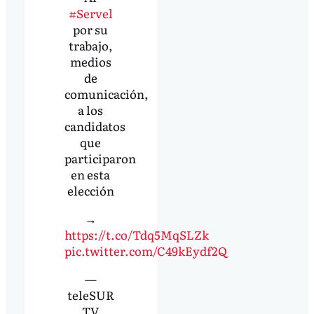
#Servel
por su
trabajo,
medios
de
comunicación,
a los
candidatos
que
participaron
en esta
elección
→
https://t.co/Tdq5MqSLZk
pic.twitter.com/C49kEydf2Q
—
teleSUR
TV