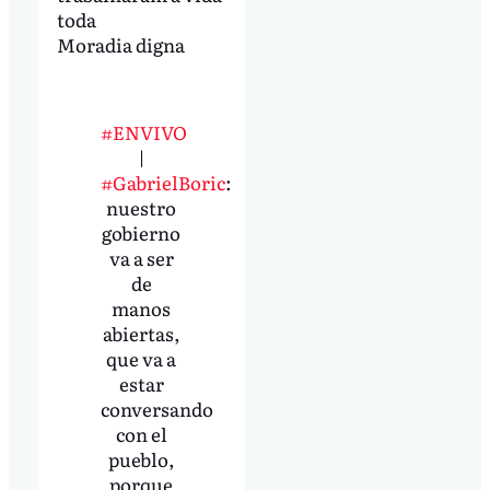
toda
Moradia digna
#ENVIVO
|
#GabrielBoric
:
nuestro
gobierno
va a ser
de
manos
abiertas,
que va a
estar
conversando
con el
pueblo,
porque