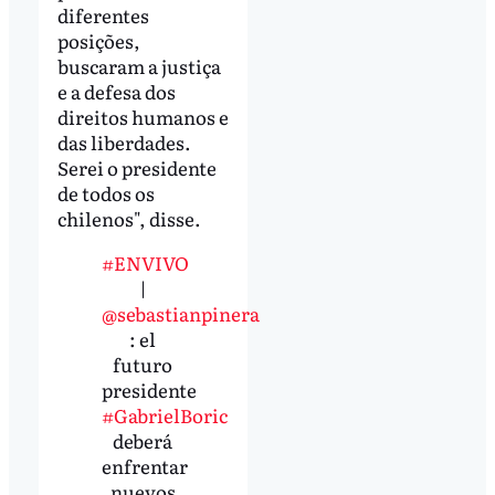
diferentes
posições,
buscaram a justiça
e a defesa dos
direitos humanos e
das liberdades.
Serei o presidente
de todos os
chilenos", disse.
#ENVIVO
|
@sebastianpinera
: el
futuro
presidente
#GabrielBoric
deberá
enfrentar
nuevos