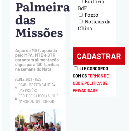
Palmeira
Editorial
BdF
das
Ponto
Notícias da
Missões
China
Ação do MST, apoiada
pelo MPA, MTD e STR
garantem alimentação
digna para 130 famílias
LI E CONCORDO
na semana do Natal
COM OS
TERMOS DE
20.DEZ.2021 - 11:29
USO E POLÍTICA DE
BRAISL DE FATO PALMEIRA
DAS MISSÕES
PRIVACIDADE
EDCLEIDE DA ROCHA SILVA
E
MARCOS ANTONIO CORBARI