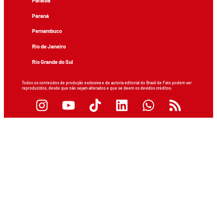
Paraíba
Paraná
Pernambuco
Rio de Janeiro
Rio Grande do Sul
Todos os conteúdos de produção exclusiva e de autoria editorial do Brasil de Fato podem ser
reproduzidos, desde que não sejam alterados e que se deem os devidos créditos.