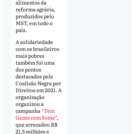
alimentos da
reforma agrária,
produzidos pelo
MST, em todo o
país.
A solidariedade
com os brasileiros
mais pobres
também foi uma
dos pontos
destacados pela
Coalizão Negra por
Direitos em 2021. A
organização
organizou a
campanha
“Tem
Gente com Fome”
,
que arrecadou R$
21,5 milhões e