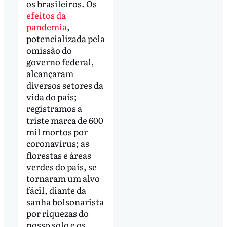
os brasileiros. Os
efeitos da
pandemia
,
potencializada pela
omissão do
governo federal,
alcançaram
diversos setores da
vida do país;
registramos a
triste marca de 600
mil mortos por
coronavírus; as
florestas e áreas
verdes do país, se
tornaram um alvo
fácil, diante da
sanha bolsonarista
por riquezas do
nosso solo e os