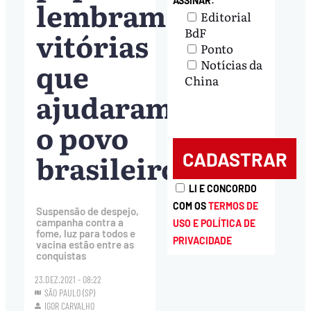
lembram
ASSINAR:
Editorial
BdF
vitórias
Ponto
que
Notícias da
China
ajudaram
o povo
brasileiro
LI E CONCORDO
COM OS
TERMOS DE
Suspensão de despejo,
campanha contra a
USO E POLÍTICA DE
fome, luz para todos e
PRIVACIDADE
vacina estão entre as
conquistas
23.DEZ.2021 - 08:22
SÃO PAULO (SP)
IGOR CARVALHO