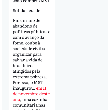
João Pompeu/MST
Solidariedade
Em um ano de
abandono de
políticas públicas e
com o avanço da
fome, coube à
sociedade civil se
organizar para
salvar a vida de
brasileiros
atingidos pela
extrema pobreza.
Por isso, o MST
inaugurou,
em 11
de novembro deste
ano
, uma cozinha
comunitária nas