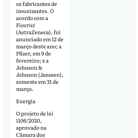
os fabricantes de
imunizantes. O
acordo com a
Fiocruz
(AstraZeneca), foi
anunciado em 12 de
março deste ano; a
Pfizer, em 9 de
fevereiro; e a
Johnson &
Johnson (Janssen),
somente em 31 de
março.
Energia
O projeto de lei
1106/2020,
aprovado na
Câmara dos