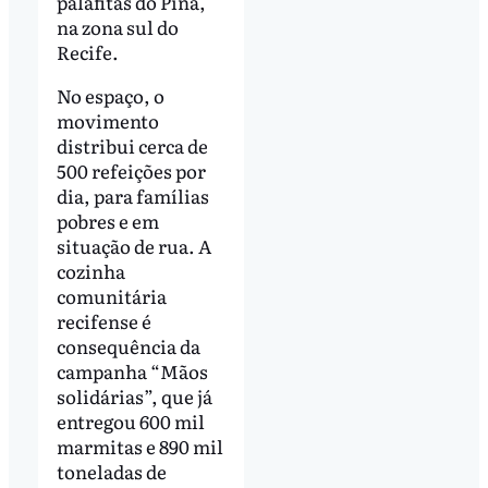
palafitas do Pina,
na zona sul do
Recife.
No espaço, o
movimento
distribui cerca de
500 refeições por
dia, para famílias
pobres e em
situação de rua. A
cozinha
comunitária
recifense é
consequência da
campanha “Mãos
solidárias”, que já
entregou 600 mil
marmitas e 890 mil
toneladas de