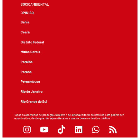
SOCIOAMBIENTAL
OPINIÃO
Bahia
Ceará
Distrito Federal
Minas Gerais
Paraíba
Paraná
Pernambuco
Rio de Janeiro
Rio Grande do Sul
Todos os conteúdos de produção exclusiva e de autoria editorial do Brasil de Fato podem ser
reproduzidos, desde que não sejam alterados e que se deem os devidos créditos.