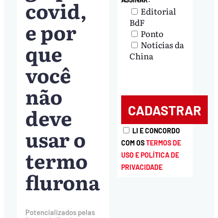
covid,
Editorial
BdF
e por
Ponto
que
Notícias da
China
você
não
deve
usar o
LI E CONCORDO
COM OS
TERMOS DE
termo
USO E POLÍTICA DE
PRIVACIDADE
flurona
Potencializados pelas