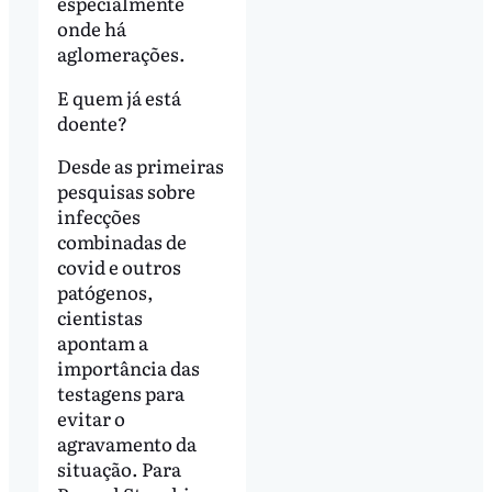
especialmente
onde há
aglomerações.
E quem já está
doente?
Desde as primeiras
pesquisas sobre
infecções
combinadas de
covid e outros
patógenos,
cientistas
apontam a
importância das
testagens para
evitar o
agravamento da
situação. Para