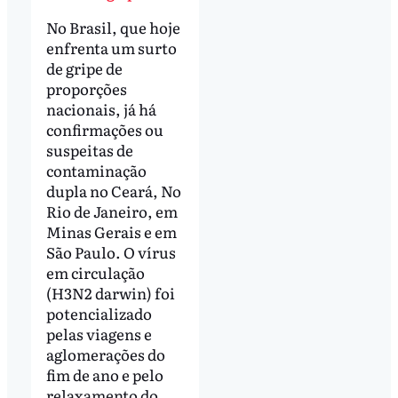
No Brasil, que hoje
enfrenta um surto
de gripe de
proporções
nacionais, já há
confirmações ou
suspeitas de
contaminação
dupla no Ceará, No
Rio de Janeiro, em
Minas Gerais e em
São Paulo. O vírus
em circulação
(H3N2 darwin) foi
potencializado
pelas viagens e
aglomerações do
fim de ano e pelo
relaxamento do