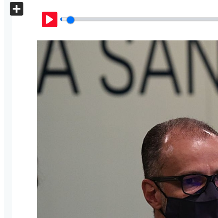
X
Share
Play