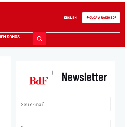
ENGLISH
OUÇA A RÁDIO BDF
UEM SOMOS
Newsletter
|