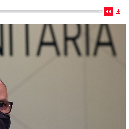
Mute
Dow