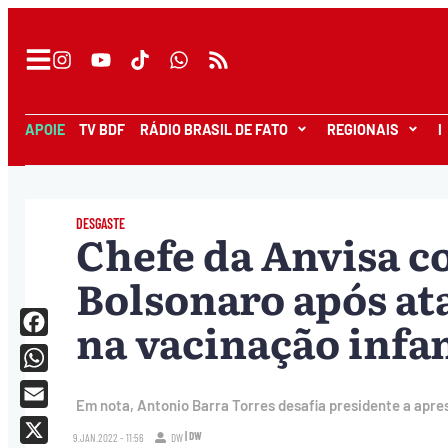
APOIE
TV BDF
RÁDIO BRASIL DE FATO
REGIONAIS
I
DESGASTE
Chefe da Anvisa c
Bolsonaro após at
na vacinação infan
Facebook
WhatsApp
Em nota, Antonio Barra Torres desafia presidente a apr
Email
| DW
9.JAN.2022 - 11:56
DW