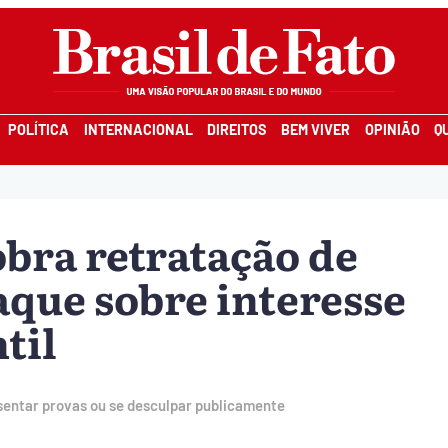
POLÍTICA
INTERNACIONAL
DIREITOS
BEM VIVER
OPINIÃO
Q
obra retratação de
aque sobre interesse
til
esentar provas ou se desculpar publicamente