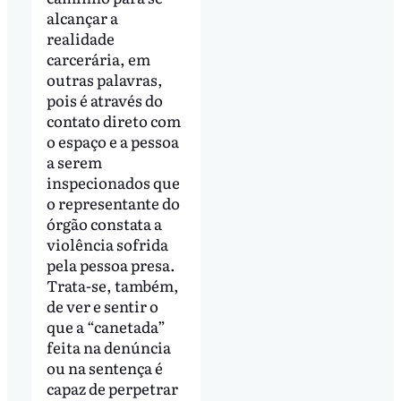
alcançar a
realidade
carcerária, em
outras palavras,
pois é através do
contato direto com
o espaço e a pessoa
a serem
inspecionados que
o representante do
órgão constata a
violência sofrida
pela pessoa presa.
Trata-se, também,
de ver e sentir o
que a “canetada”
feita na denúncia
ou na sentença é
capaz de perpetrar