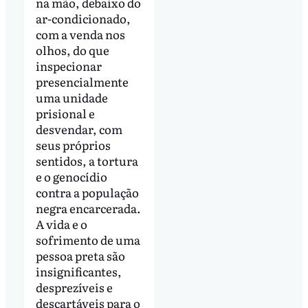
na mão, debaixo do
ar-condicionado,
com a venda nos
olhos, do que
inspecionar
presencialmente
uma unidade
prisional e
desvendar, com
seus próprios
sentidos, a tortura
e o genocídio
contra a população
negra encarcerada.
A vida e o
sofrimento de uma
pessoa preta são
insignificantes,
desprezíveis e
descartáveis para o