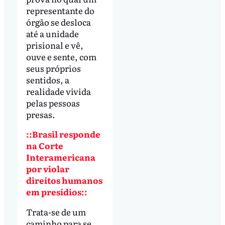
representante do
órgão se desloca
até a unidade
prisional e vê,
ouve e sente, com
seus próprios
sentidos, a
realidade vivida
pelas pessoas
presas.
::Brasil responde
na Corte
Interamericana
por violar
direitos humanos
em presídios::
Trata-se de um
caminho para se