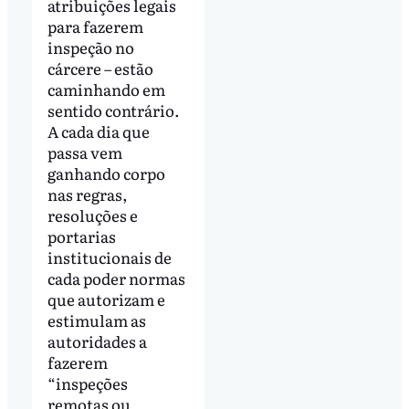
atribuições legais
para fazerem
inspeção no
cárcere – estão
caminhando em
sentido contrário.
A cada dia que
passa vem
ganhando corpo
nas regras,
resoluções e
portarias
institucionais de
cada poder normas
que autorizam e
estimulam as
autoridades a
fazerem
“inspeções
remotas ou