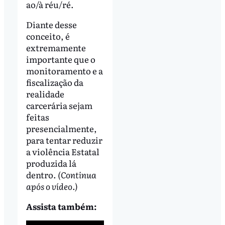
ao/à réu/ré.
Diante desse
conceito, é
extremamente
importante que o
monitoramento e a
fiscalização da
realidade
carcerária sejam
feitas
presencialmente,
para tentar reduzir
a violência Estatal
produzida lá
dentro.
(Continua
após o vídeo.)
Assista também: