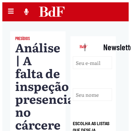
PRESÍDIOS
Análise
|
Newslett
| A
falta de
inspeção
presencial
no
cárcere
ESCOLHA AS LISTAS
QUE DESEJA