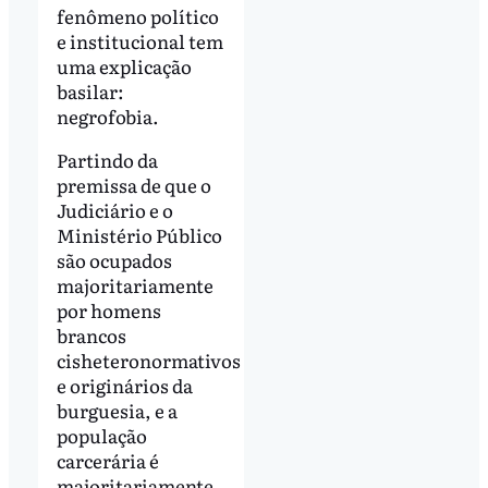
fenômeno político
e institucional tem
uma explicação
basilar:
negrofobia.
Partindo da
premissa de que o
Judiciário e o
Ministério Público
são ocupados
majoritariamente
por homens
brancos
cisheteronormativos
e originários da
burguesia, e a
população
carcerária é
majoritariamente