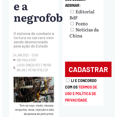
e a
ASSINAR:
Editorial
negrofobia
BdF
Ponto
Notícias da
O sistema de combate à
China
tortura no cárcere vem
sendo desmoronado
pela ação do Estado
24.JAN.2022 - 13:00
SÃO PAULO (SP)
LUCAS GONÇALVES
E
MAYRA
BALAN
E
PETRA PFALLER
LI E CONCORDO
COM OS
TERMOS DE
USO E POLÍTICA DE
PRIVACIDADE
Tem-se nojo, medo, náusea,
vergonha, raiva, rejeição e ódio
da pessoa de pele preta.