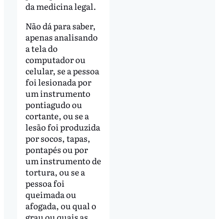
da medicina legal.
Não dá para saber,
apenas analisando
a tela do
computador ou
celular, se a pessoa
foi lesionada por
um instrumento
pontiagudo ou
cortante, ou se a
lesão foi produzida
por socos, tapas,
pontapés ou por
um instrumento de
tortura, ou se a
pessoa foi
queimada ou
afogada, ou qual o
grau ou quais as