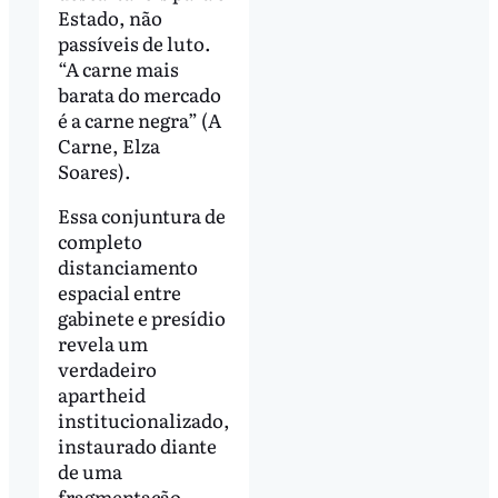
Estado, não
passíveis de luto.
“A carne mais
barata do mercado
é a carne negra” (A
Carne, Elza
Soares).
Essa conjuntura de
completo
distanciamento
espacial entre
gabinete e presídio
revela um
verdadeiro
apartheid
institucionalizado,
instaurado diante
de uma
fragmentação