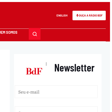
ENGLISH
OUÇA A RÁDIO BDF
UEM SOMOS
Newsletter
|