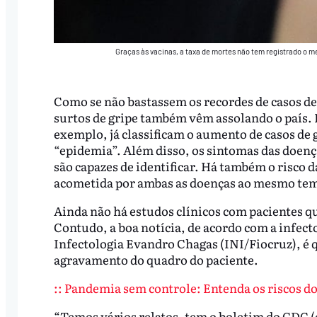
Graças às vacinas, a taxa de mortes não tem registrado o
Como se não bastassem os recordes de casos d
surtos de gripe também vêm assolando o país. 
exemplo, já classificam o aumento de casos de 
“epidemia”. Além disso, os sintomas das doenç
são capazes de identificar. Há também o risco 
acometida por ambas as doenças ao mesmo te
Ainda não há estudos clínicos com pacientes q
Contudo, a boa notícia, de acordo com a infecto
Infectologia Evandro Chagas (INI/Fiocruz), é 
agravamento do quadro do paciente.
:: Pandemia sem controle: Entenda os riscos d
“Temos vários relatos, tem o boletim do CDC (