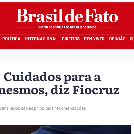
POLÍTICA
INTERNACIONAL
DIREITOS
BEM VIVER
OPINIÃO
Q
? Cuidados para a
mesmos, diz Fiocruz
ventilados são as principais recomendações