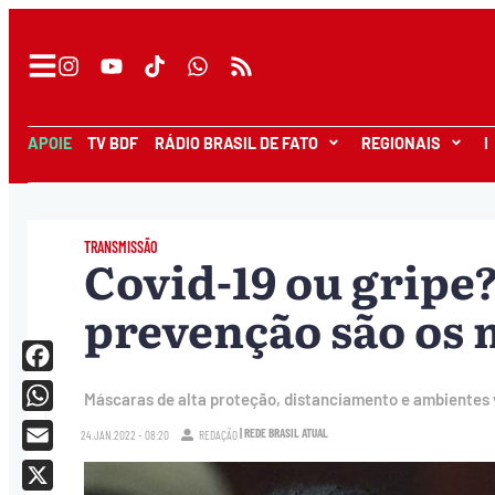
APOIE
TV BDF
RÁDIO BRASIL DE FATO
REGIONAIS
I
TRANSMISSÃO
Covid-19 ou gripe
prevenção são os 
Facebook
Máscaras de alta proteção, distanciamento e ambientes 
WhatsApp
| REDE BRASIL ATUAL
24.JAN.2022 - 08:20
REDAÇÃO
Email