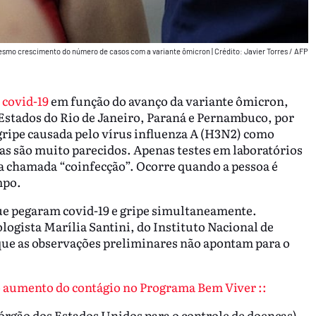
 mesmo crescimento do número de casos com a variante ômicron
|
Crédito: Javier Torres / AFP
e
covid-19
em função do avanço da variante ômicron,
Estados do Rio de Janeiro, Paraná e Pernambuco, por
gripe causada pelo vírus influenza A (H3N2) como
as são muito parecidos. Apenas testes em laboratórios
da chamada “coinfecção”. Ocorre quando a pessoa é
mpo.
ue pegaram covid-19 e gripe simultaneamente.
logista Marília Santini, do Instituto Nacional de
que as observações preliminares não apontam para o
o aumento do contágio no Programa Bem Viver ::
órgão dos Estados Unidos para o controle de doenças)