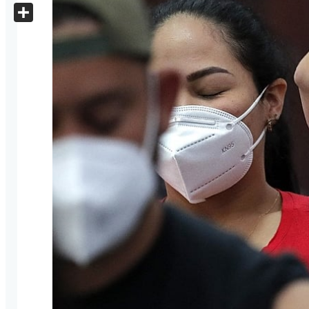
X
Share