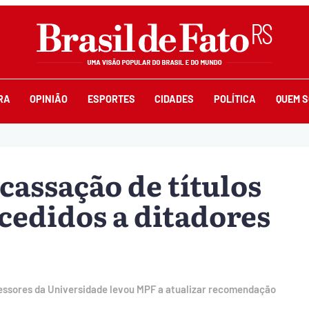
RA
OPINIÃO
ESPORTES
CIDADES
POLÍTICA
QUEM 
assação de títulos
cedidos a ditadores
fessores da Universidade levou MPF a atualizar recomendação