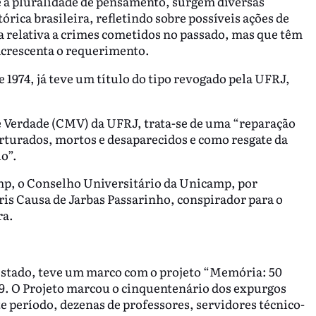
e à pluralidade de pensamento, surgem diversas
rica brasileira, refletindo sobre possíveis ações de
a relativa a crimes cometidos no passado, mas que têm
acrescenta o requerimento.
e 1974, já teve um título do tipo revogado pela UFRJ,
 Verdade (CMV) da UFRJ, trata-se de uma “reparação
rturados, mortos e desaparecidos e como resgate da
o”.
mp, o Conselho Universitário da Unicamp, por
is Causa de Jarbas Passarinho, conspirador para o
ra.
Estado, teve um marco com o projeto “Memória: 50
9. O Projeto marcou o cinquentenário dos expurgos
e período, dezenas de professores, servidores técnico-