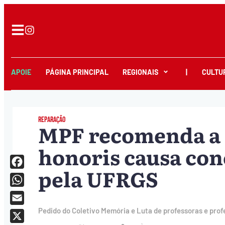
APOIE
PÁGINA PRINCIPAL
REGIONAIS
|
CULTU
REPARAÇÃO
MPF recomenda a c
honoris causa con
pela UFRGS
Facebook
WhatsApp
Email
Pedido do Coletivo Memória e Luta de professoras e pro