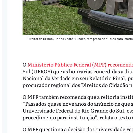
O reitor da UFRGS, Carlos André Bulhões, tem prazo de 30 dias para infor
O
Ministério Público Federal (MPF) recomend
Sul (UFRGS) que as honrarias concedidas a di
Nacional da Verdade em seu Relatório Final, p
procurador regional dos Direitos do Cidadão n
O MPF também recomenda que a reitoria instit
“Passados quase nove anos do anúncio de que 
Universidade Federal do Rio Grande do Sul, es
procedimento para instituição”, relata o text
O MPF questiona a decisão da Universidade Fede