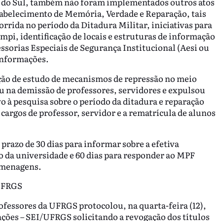
e do Sul, também não foram implementados outros atos
abelecimento de Memória, Verdade e Reparação, tais
orrida no período da Ditadura Militar, iniciativas para
pi, identificação de locais e estruturas de informação
ssorias Especiais de Segurança Institucional (Aesi ou
Informações.
ção de estudo de mecanismos de repressão no meio
ou na demissão de professores, servidores e expulsou
o à pesquisa sobre o período da ditadura e reparação
argos de professor, servidor e a rematrícula de alunos
razo de 30 dias para informar sobre a efetiva
 da universidade e 60 dias para responder ao MPF
homenagens.
 UFRGS
ofessores da UFRGS protocolou, na quarta-feira (12),
ções – SEI/UFRGS solicitando a revogação dos títulos