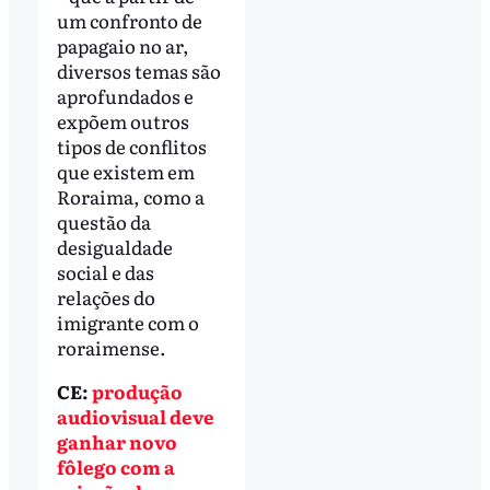
um confronto de
papagaio no ar,
diversos temas são
aprofundados e
expõem outros
tipos de conflitos
que existem em
Roraima, como a
questão da
desigualdade
social e das
relações do
imigrante com o
roraimense.
CE:
produção
audiovisual deve
ganhar novo
fôlego com a