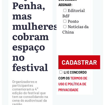
Penha,
ASSINAR:
Editorial
mas
BdF
Ponto
mulheres
Notícias da
cobram
China
espaço
no
festival
LI E CONCORDO
COM OS
TERMOS DE
Organizadores e
USO E POLÍTICA DE
participantes
comemoram a 4°
PRIVACIDADE
edição do festival que
tem se consolidando na
cena do audiovisual da
região