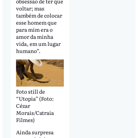
obsessão de ter que
voltar; mas
também de colocar
esse homem que
para mim era o
amor da minha
vida, em um lugar
humano”.
Foto still de
“Utopia” (Foto:
Cézar
Morais/Catraia
Filmes)
Ainda surpresa