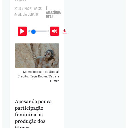
|
27.JAN.2022 - 08:35
AMAZÔNIA
ALICIA LOBATO
REAL
Play
Mute
Download
Acima, foto still de Utopia
|
Crédito: Regis Robles/Catraia
Filmes
Apesar da pouca
participação
feminina na
produção dos
filmes