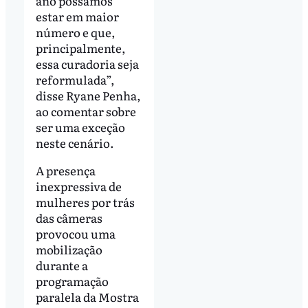
ano possamos
estar em maior
número e que,
principalmente,
essa curadoria seja
reformulada”,
disse Ryane Penha,
ao comentar sobre
ser uma exceção
neste cenário.
A presença
inexpressiva de
mulheres por trás
das câmeras
provocou uma
mobilização
durante a
programação
paralela da Mostra