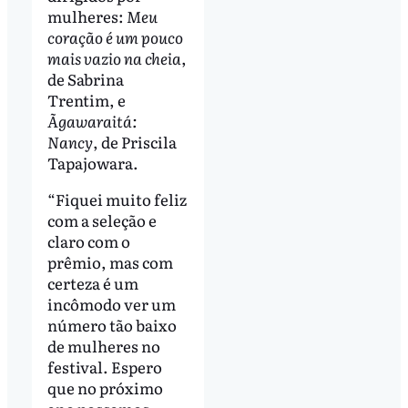
mulheres:
Meu
coração é um pouco
mais vazio na cheia
,
de Sabrina
Trentim, e
Ãgawaraitá:
Nancy
, de Priscila
Tapajowara.
“Fiquei muito feliz
com a seleção e
claro com o
prêmio, mas com
certeza é um
incômodo ver um
número tão baixo
de mulheres no
festival. Espero
que no próximo