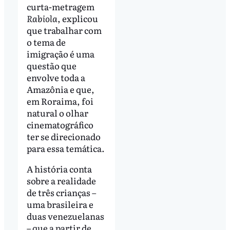
curta-metragem
Rabiola
, explicou
que trabalhar com
o tema de
imigração é uma
questão que
envolve toda a
Amazônia e que,
em Roraima, foi
natural o olhar
cinematográfico
ter se direcionado
para essa temática.
A história conta
sobre a realidade
de três crianças –
uma brasileira e
duas venezuelanas
– que a partir de