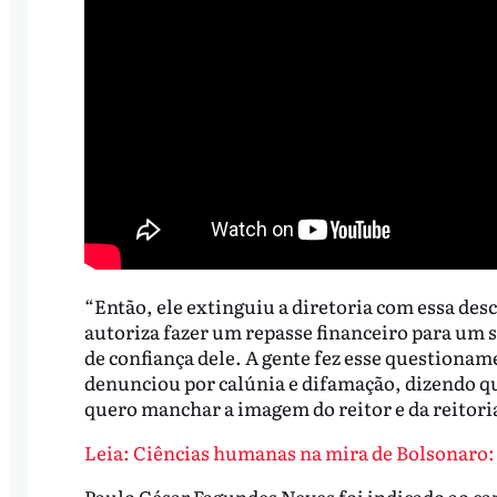
“Então, ele extinguiu a diretoria com essa de
autoriza fazer um repasse financeiro para um 
de confiança dele. A gente fez esse questiona
denunciou por calúnia e difamação, dizendo qu
quero manchar a imagem do reitor e da reitori
Leia: Ciências humanas na mira de Bolsonaro: 
Paulo César Fagundes Neves foi indicado ao ca