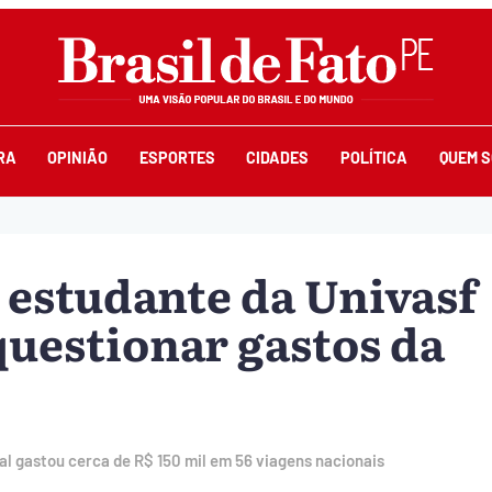
RA
OPINIÃO
ESPORTES
CIDADES
POLÍTICA
QUEM 
 estudante da Univasf
questionar gastos da
al gastou cerca de R$ 150 mil em 56 viagens nacionais