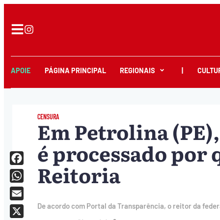
APOIE
PÁGINA PRINCIPAL
REGIONAIS
|
CULTU
CENSURA
Em Petrolina (PE),
é processado por 
Reitoria
Facebook
WhatsApp
Email
De acordo com Portal da Transparência, o reitor da feder