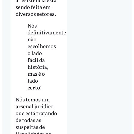
sendo feita em
diversos setores.
Nós
definitivamente
não
escolhemos
o lado
fácil da
história,
mas é o
lado
certo!
Nós temos um
arsenal jurídico
que está tratando
de todas as
suspeitas de
ilegalidades no