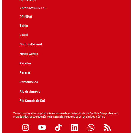
SOCIOAMBIENTAL
OPINIÃO
Bahia
Ceará
Distrito Federal
Minas Gerais
Paraíba
Paraná
Pernambuco
Rio de Janeiro
Rio Grande do Sul
Todos os conteúdos de produção exclusiva e de autoria editorial do Brasil de Fato podem ser
reproduzidos, desde que não sejam alterados e que se deem os devidos créditos.