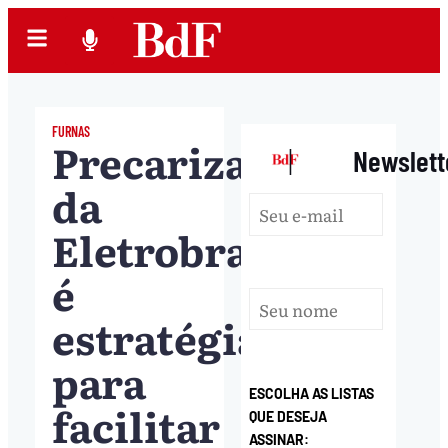
FURNAS
Precarização
|
Newslett
da
Eletrobras
é
estratégia
para
ESCOLHA AS LISTAS
facilitar
QUE DESEJA
ASSINAR: