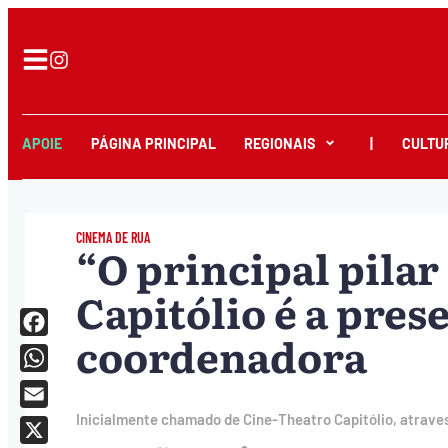
APOIE
PÁGINA PRINCIPAL
REGIONAIS
|
CULTU
CINEMA DE RUA
“O principal pila
Capitólio é a pres
coordenadora
Facebook
WhatsApp
Email
Inicialmente chamado de Cine-Theatro Capitólio, atrave