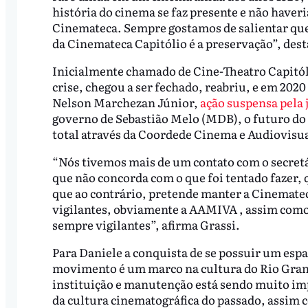
história do cinema se faz presente e não haver
Cinemateca. Sempre gostamos de salientar que 
da Cinemateca Capitólio é a preservação”, des
Inicialmente chamado de Cine-Theatro Capitóli
crise, chegou a ser fechado, reabriu, e em 2020
Nelson Marchezan Júnior,
ação suspensa pela 
governo de Sebastião Melo (MDB), o futuro do
total através da Coordede Cinema e Audiovisu
“Nós tivemos mais de um contato com o secretá
que não concorda com o que foi tentado fazer, q
que ao contrário, pretende manter a Cinemate
vigilantes, obviamente a AAMIVA , assim com
sempre vigilantes”, afirma Grassi.
Para Daniele a conquista de se possuir um esp
movimento é um marco na cultura do Rio Grand
instituição e manutenção está sendo muito imp
da cultura cinematográfica do passado, assim 