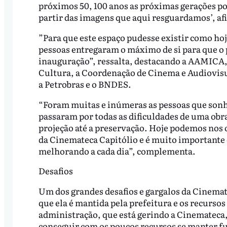
próximos 50, 100 anos as próximas gerações po
partir das imagens que aqui resguardamos’, af
”Para que este espaço pudesse existir como ho
pessoas entregaram o máximo de si para que o 
inauguração”, ressalta, destacando a AAMICA, 
Cultura, a Coordenação de Cinema e Audiovisua
a Petrobras e o BNDES.
“Foram muitas e inúmeras as pessoas que sonh
passaram por todas as dificuldades de uma obr
projeção até a preservação. Hoje podemos nos 
da Cinemateca Capitólio e é muito importante o
melhorando a cada dia”, complementa.
Desafios
Um dos grandes desafios e gargalos da Cinemat
que ela é mantida pela prefeitura e os recurso
administração, que está gerindo a Cinemateca,
conseguir com os poucos recursos se manter f