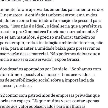
ntemente foram aprovadas emendas parlamentares dos
 a Cinemateca. A entidade também entrou em um dos
ntado tem como finalidade a formação de pessoal para
za. “Isso não é o ideal, o ideal seria que a prefeitura
ecessário pra Cinemateca funcionar normalmente. É
dos sejam mantidos, é preciso melhorar também os
or exemplo, toda a instalação ambiental interna, não
 seja, para manter a umidade baixa para preservar os
nservação desse material. Não podemos deixar que a
cia e não seja conservada”, expõe Grassi.
 dos desafios apontados por Daniele. “Sonhamos com
aior número possível de nossos itens acervados, a
os de sensibilização social sobre a importância da
 nosso”, destaca.
22 contar com patrocínios de empresas privadas que
rias no espaço. “Já que muitas vezes contar apenas
frente aos valores observados para melhorias