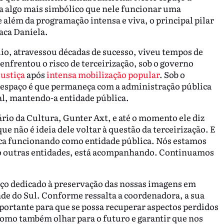
ia algo mais simbólico que nele funcionar uma
além da programação intensa e viva, o principal pilar
taca Daniela.
o, atravessou décadas de sucesso, viveu tempos de
 enfrentou o risco de terceirização, sob o governo
justiça
após
intensa mobilização popular
. Sob o
 espaço é que permaneça com a administração pública
al, mantendo-a entidade pública.
rio da Cultura, Gunter Axt, e até o momento ele diz
ue não é ideia dele voltar à questão da terceirização. E
ca funcionando como entidade pública. Nós estamos
o outras entidades, está acompanhando. Continuamos
aço dedicado à preservação das nossas imagens em
e do Sul. Conforme ressalta a coordenadora, a sua
ortante para que se possa recuperar aspectos perdidos
como também olhar para o futuro e garantir que nos