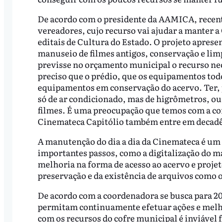
De acordo com o presidente da AAMICA, rece
vereadores, cujo recurso vai ajudar a manter
editais de Cultura do Estado. O projeto aprese
manuseio de filmes antigos, conservação e limpe
previsse no orçamento municipal o recurso n
preciso que o prédio, que os equipamentos to
equipamentos em conservação do acervo. Ter, p
só de ar condicionado, mas de higrômetros, ou
filmes. É uma preocupação que temos com a co
Cinemateca Capitólio também entre em decadên
A manutenção do dia a dia da Cinemateca é um
importantes passos, como a digitalização do m
melhoria na forma de acesso ao acervo e projet
preservação e da existência de arquivos como o
De acordo com a coordenadora se busca para 20
permitam continuamente efetuar ações e melho
com os recursos do cofre municipal é inviável 