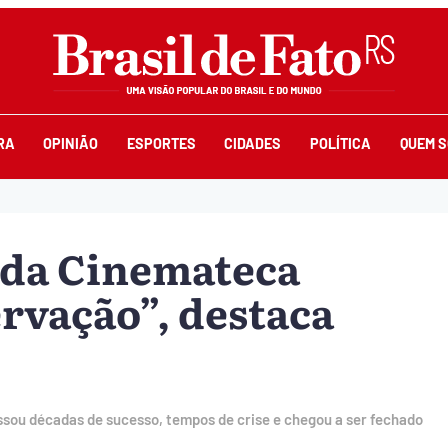
RA
OPINIÃO
ESPORTES
CIDADES
POLÍTICA
QUEM 
r da Cinemateca
ervação”, destaca
ssou décadas de sucesso, tempos de crise e chegou a ser fechado