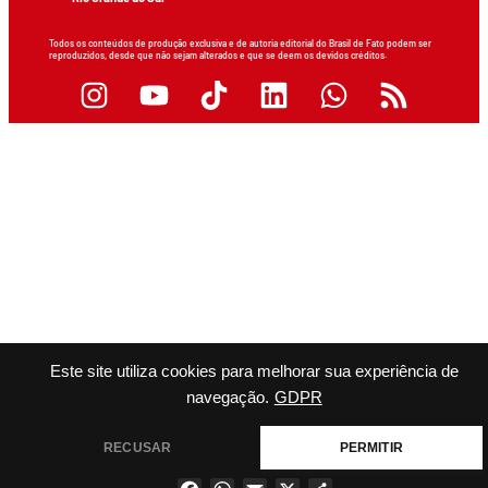
Todos os conteúdos de produção exclusiva e de autoria editorial do Brasil de Fato podem ser
reproduzidos, desde que não sejam alterados e que se deem os devidos créditos.
Este site utiliza cookies para melhorar sua experiência de
navegação.
GDPR
RECUSAR
PERMITIR
Facebook
WhatsApp
Email
X
Share