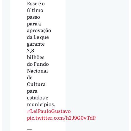
Esse é o
último
passo
para a
aprovação
da Le que
garante
3,8
bilhões
do Fundo
Nacional
de
Cultura
para
estados e
municípios.
#LeiPauloGustavo
pic.twitter.com/h2J9G0vTdP
—