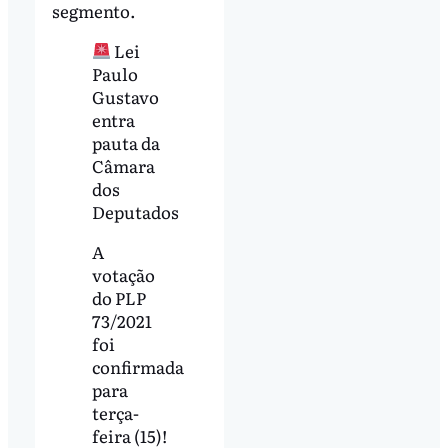
segmento.
Lei
Paulo
Gustavo
entra
pauta da
Câmara
dos
Deputados
A
votação
do PLP
73/2021
foi
confirmada
para
terça-
feira (15)!