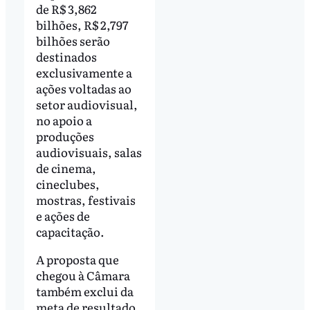
de R$ 3,862
bilhões, R$ 2,797
bilhões serão
destinados
exclusivamente a
ações voltadas ao
setor audiovisual,
no apoio a
produções
audiovisuais, salas
de cinema,
cineclubes,
mostras, festivais
e ações de
capacitação.
A proposta que
chegou à Câmara
também exclui da
meta de resultado