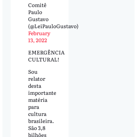
Comitê
Paulo
Gustavo
(@LeiPauloGustavo)
February
13, 2022
EMERGÊNCIA
CULTURAL!
Sou
relator
desta
importante
matéria
para
cultura
brasileira.
São 3,8
bilhões