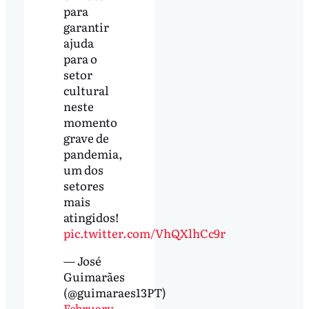
para
garantir
ajuda
para o
setor
cultural
neste
momento
grave de
pandemia,
um dos
setores
mais
atingidos!
pic.twitter.com/VhQXlhCc9r
— José
Guimarães
(@guimaraes13PT)
February