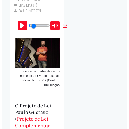
BRASÍLIA (DF)
PAULO MOTORYN
Play
Mute
Download
Lei deve ser batizada com o
nome do ator Paulo Gustavo,
vítima da covid-19
|
Crédito:
Divulgação
O Projeto de Lei
Paulo Gustavo
(
Projeto de Lei
Complementar