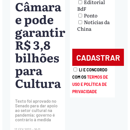
Câmara
Editorial
BdF
e pode
Ponto
Notícias da
garantir
China
R$ 3,8
bilhões
para
LI E CONCORDO
Cultura
COM OS
TERMOS DE
USO E POLÍTICA DE
PRIVACIDADE
Texto foi aprovado no
Senado para dar apoio
ao setor cultural na
pandemia; governo é
contrário à medida
13.FEV.2022 - 16:11