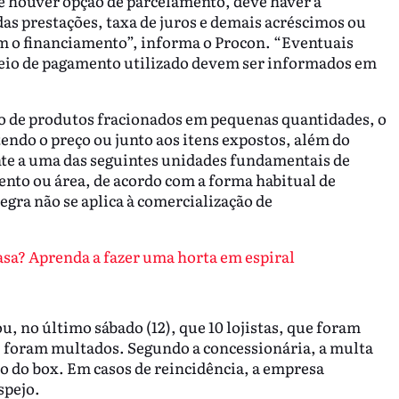
se houver opção de parcelamento, deve haver a
as prestações, taxa de juros e demais acréscimos ou
om o financiamento”, informa o Procon. “Eventuais
eio de pagamento utilizado devem ser informados em
jo de produtos fracionados em pequenas quantidades, o
endo o preço ou junto aos itens expostos, além do
nte a uma das seguintes unidades fundamentais de
to ou área, de acordo com a forma habitual de
egra não se aplica à comercialização de
asa? Aprenda a fazer uma horta em espiral
 no último sábado (12), que 10 lojistas, que foram
, foram multados. Segundo a concessionária, a multa
ão do box. Em casos de reincidência, a empresa
spejo.