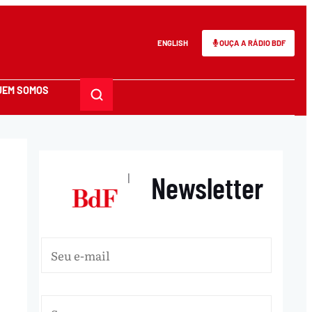
ENGLISH
OUÇA A RÁDIO BDF
UEM SOMOS
Newsletter
|