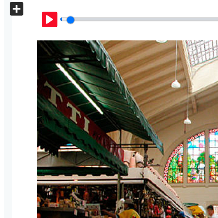
X
Share
Play