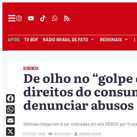
APOIE
TV BDF
RÁDIO BRASIL DE FATO
REGIONAIS
I
DENÚNCIA
De olho no “golpe 
direitos do consu
denunciar abusos
Facebook
WhatsApp
Vítimas chegaram a ser cobradas em até R$800 por fruta
Email
17.FEV.2022 - 09:33
SÃO PAULO (SP)
CAROLINE OLIVEIRA