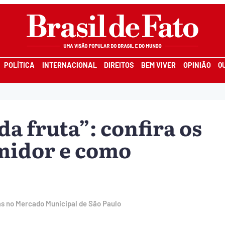
POLÍTICA
INTERNACIONAL
DIREITOS
BEM VIVER
OPINIÃO
Q
da fruta”: confira os
midor e como
s no Mercado Municipal de São Paulo