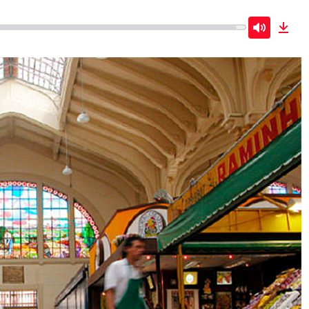
Mute
Dow