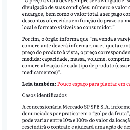
“O preço à vista deve sempre ser divulgado e, 
divulgação de suas condições: número e valor d
encargos, bem como o valor total a ser pago c
descontos oferecidos em função do prazo ou m
local e formato visíveis ao consumidor.”
Por fim, o órgão informa que “na venda a vare
comerciante deverá informar, na etiqueta cont
preço do produto à vista, o preço corresponde
medida: capacidade, massa, volume, comprimen
comercialização de cada tipo de produto (essa r
medicamentos)”.
Leia também:
Pouco espaço para plantar em c
Casos identificados
A concessionária Mercado SP SPE S.A. informou,
denunciados por praticarem o “golpe da fruta”
pode variar entre 10% e 100% do valor da locaç
rescindirá o contrato e ajuizará uma ação de de